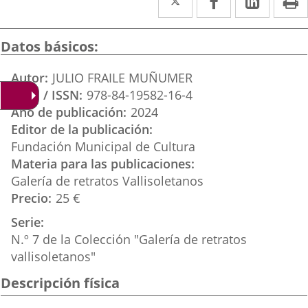
a
a
a
una
una
una
Datos básicos
aplicación
aplicación
aplica
Autor
JULIO FRAILE MUÑUMER
externa.
externa.
extern
ISBN / ISSN
978-84-19582-16-4
Año de publicación
2024
Editor de la publicación
Fundación Municipal de Cultura
Materia para las publicaciones
Galería de retratos Vallisoletanos
Precio
25 €
Serie
N.º 7 de la Colección "Galería de retratos
vallisoletanos"
Descripción física