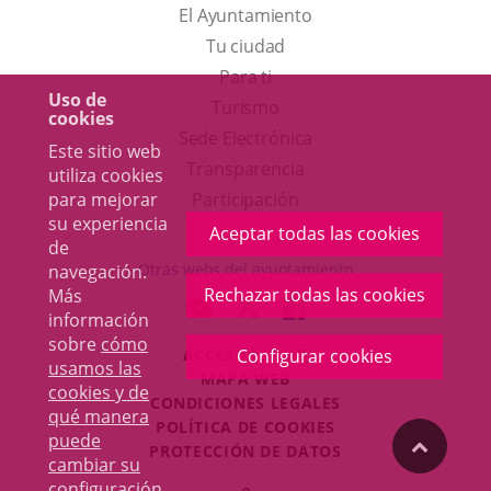
El Ayuntamiento
Tu ciudad
Para ti
Uso de
Este
Turismo
cookies
enlace
Enlace
Sede Electrónica
Este sitio web
se
a
Transparencia
utiliza cookies
abrirá
una
para mejorar
Participación
su experiencia
en
aplicación
Aceptar todas las cookies
de
una
externa.
Otras webs del ayuntamiento
navegación.
ventana
Rechazar todas las cookies
Más
aderSocial
ENLACE
ENLACE
ENLACE
información
nueva.
A
A
A
sobre
cómo
ACCESIBILIDAD
Configurar cookies
UNA
UNA
UNA
usamos las
MAPA WEB
APLICACIÓN
APLICACIÓN
APLICACIÓN
cookies y de
r
CONDICIONES LEGALES
EXTERNA.
EXTERNA.
EXTERNA.
qué manera
POLÍTICA DE COOKIES
puede
"Volver
PROTECCIÓN DE DATOS
cambiar su
Toggl
configuración
.
Iniciar