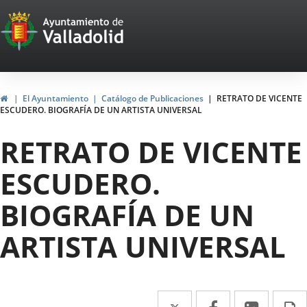
Portal
Saltar al contenido
Web
del
Ayuntamiento
Inicio
El Ayuntamiento
Catálogo de Publicaciones
RETRATO DE VICENTE
ESCUDERO. BIOGRAFÍA DE UN ARTISTA UNIVERSAL
de
RETRATO DE VICENTE
Valladolid
ESCUDERO.
BIOGRAFÍA DE UN
ARTISTA UNIVERSAL
Twitter
Enlace
Facebook
Enlace
Linke
Enlace
I