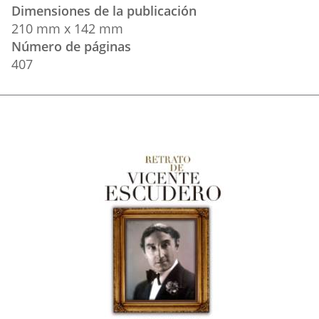
Dimensiones de la publicación
210 mm x 142 mm
Número de páginas
407
Imagen
de
la
Portada