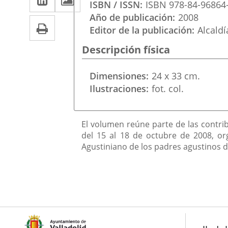
una
ISBN / ISSN
ISBN 978-84-96864
a
aplicación
aplicación
Año de publicación
2008
Imprimir
una
Editor de la publicación
Alcaldí
externa.
externa.
aplicación
Descripción física
externa.
Dimensiones
24 x 33 cm.
Ilustraciones
fot. col.
Descripción
El volumen reúne parte de las contri
del 15 al 18 de octubre de 2008, org
Agustiniano de los padres agustinos d