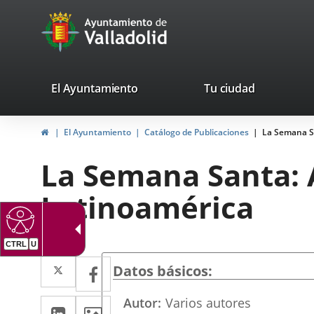
Portal
Saltar al contenido
avaTop
Web
del
Ayuntamiento
valladolid.es
El Ayuntamiento
Tu ciudad
de
Inicio
El Ayuntamiento
Catálogo de Publicaciones
La Semana Sa
Valladolid
La Semana Santa: A
Latinoamérica
Twitter
Enlace
Facebook
Enlace
Datos básicos
a
a
Autor
Varios autores
LinkedIn
Enlace
Imágenes
una