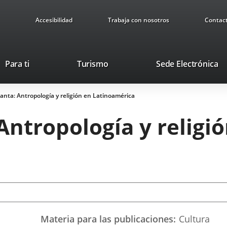
Accesibilidad
Trabaja con nosotros
Contac
Este
En
Para ti
Turismo
Sede Electrónica
enlace
a
se
u
nta: Antropología y religión en Latinoamérica
abrirá
ap
en
ex
ntropología y religi
una
ventana
nueva.
Materia para las publicaciones
Cultura