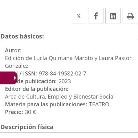
Twitter
Enlace
Facebook
Enlace
Linke
Enlace
I
a
a
a
una
una
una
Datos básicos
aplicación
aplicación
aplica
Autor
externa.
externa.
extern
Edición de Lucía Quintana Maroto y Laura Pastor
González
ISBN / ISSN
978-84-19582-02-7
Año de publicación
2023
Editor de la publicación
Área de Cultura, Empleo y Bienestar Social
Materia para las publicaciones
TEATRO
Precio
30 €
Descripción física