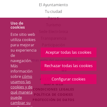
El Ayuntamiento
Tu ciudad
Para ti
Uso de
Este
Turismo
cookies
enlace
Enlace
Sede Electrónica
Este sitio web
se
a
Transparencia
utiliza cookies
abrirá
una
para mejorar
Participación
su experiencia
en
aplicación
Aceptar todas las cookies
de
una
externa.
Otras webs del ayuntamiento
navegación.
ventana
Rechazar todas las cookies
Más
aderSocial
ENLACE
ENLACE
ENLACE
información
nueva.
A
A
A
sobre
cómo
ACCESIBILIDAD
Configurar cookies
UNA
UNA
UNA
usamos las
MAPA WEB
APLICACIÓN
APLICACIÓN
APLICACIÓN
cookies y de
r
CONDICIONES LEGALES
EXTERNA.
EXTERNA.
EXTERNA.
qué manera
POLÍTICA DE COOKIES
puede
PROTECCIÓN DE DATOS
cambiar su
Toggl