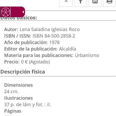
a
a
a
una
una
una
Datos básicos
aplicación
aplicación
aplica
Autor
Lena Saladina Iglesias Roco
externa.
externa.
extern
ISBN / ISSN
ISBN 84-500-2858-2
Año de publicación
1978
Editor de la publicación
Alcaldía
Materia para las publicaciones
Urbanismo
Precio
0 € (Agotado)
Descripción física
Dimensiones
24 cm.
Ilustraciones
37 p. de lám y fot. : il.
Páginas