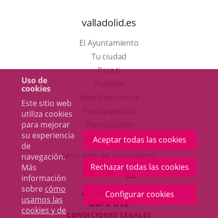
valladolid.es
El Ayuntamiento
Tu ciudad
Para ti
Uso de
Este
Turismo
cookies
enlace
Enlace
Sede Electrónica
Este sitio web
se
a
Transparencia
utiliza cookies
abrirá
una
para mejorar
Participación
su experiencia
en
aplicación
Aceptar todas las cookies
de
una
externa.
Otras webs del ayuntamiento
navegación.
ventana
Rechazar todas las cookies
Más
aderSocial
ENLACE
ENLACE
ENLACE
información
nueva.
A
A
A
sobre
cómo
ACCESIBILIDAD
Configurar cookies
UNA
UNA
UNA
usamos las
MAPA WEB
APLICACIÓN
APLICACIÓN
APLICACIÓN
cookies y de
r
CONDICIONES LEGALES