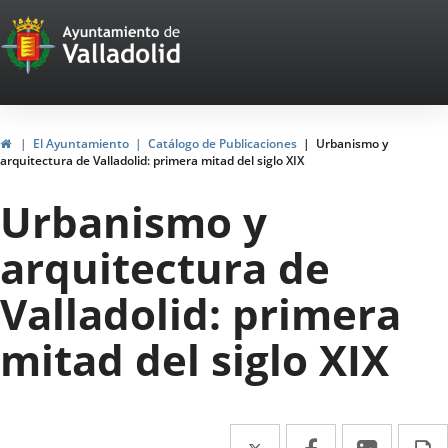
Portal
Saltar al contenido
Web
del
Ayuntamiento
Inicio
El Ayuntamiento
Catálogo de Publicaciones
Urbanismo y
arquitectura de Valladolid: primera mitad del siglo XIX
de
Urbanismo y
Valladolid
arquitectura de
Valladolid: primera
mitad del siglo XIX
Twitter
Enlace
Facebook
Enlace
Linke
Enlace
I