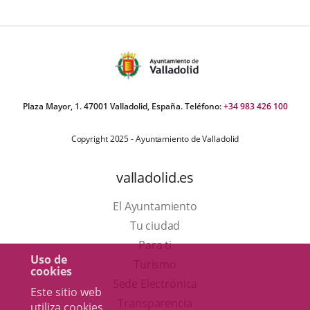
Plaza Mayor, 1. 47001 Valladolid, España. Teléfono:
+34 983 426 100
Copyright 2025 - Ayuntamiento de Valladolid
valladolid.es
El Ayuntamiento
Tu ciudad
Para ti
Uso de
Este
Turismo
cookies
enlace
Enlace
Sede Electrónica
Este sitio web
se
a
Transparencia
utiliza cookies