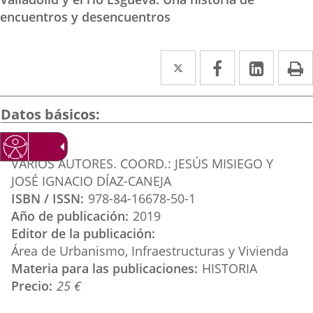
encuentros y desencuentros
Twitter
Enlace
Facebook
Enlace
Linke
Enlace
I
a
a
a
una
una
una
Datos básicos
aplicación
aplicación
aplica
Autor
externa.
externa.
extern
VARIOS AUTORES. COORD.: JESÚS MISIEGO Y
JOSÉ IGNACIO DÍAZ-CANEJA
ISBN / ISSN
978-84-16678-50-1
Año de publicación
2019
Editor de la publicación
Área de Urbanismo, Infraestructuras y Vivienda
Materia para las publicaciones
HISTORIA
Precio
25 €