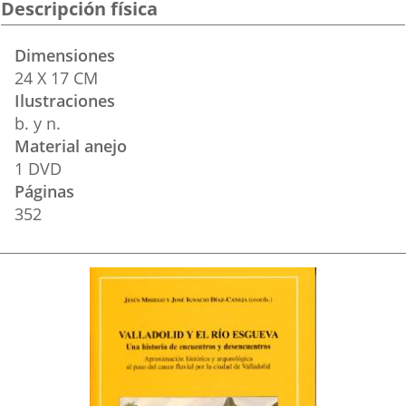
Descripción física
Dimensiones
24 X 17 CM
Ilustraciones
b. y n.
Material anejo
1 DVD
Páginas
352
Portada