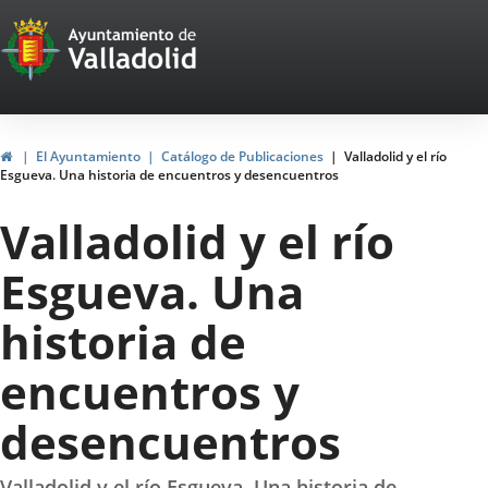
Portal
Saltar al contenido
Web
del
Ayuntamiento
Inicio
El Ayuntamiento
Catálogo de Publicaciones
Valladolid y el río
Esgueva. Una historia de encuentros y desencuentros
de
Valladolid y el río
Valladolid
Esgueva. Una
historia de
encuentros y
desencuentros
Valladolid y el río Esgueva. Una historia de