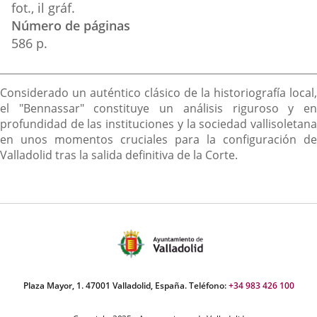
fot., il gráf.
Número de páginas
586 p.
Descripción
Considerado un auténtico clásico de la historiografía local,
el "Bennassar" constituye un análisis riguroso y en
profundidad de las instituciones y la sociedad vallisoletana
en unos momentos cruciales para la configuración de
Valladolid tras la salida definitiva de la Corte.
Plaza Mayor, 1. 47001 Valladolid, España. Teléfono:
+34 983 426 100