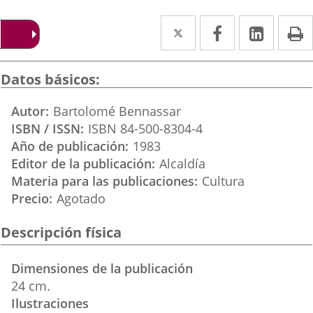
Twitter
Enlace
Facebook
Enlace
Linke
Enlace
I
a
a
a
una
una
una
Datos básicos
aplicación
aplicación
aplica
Autor
Bartolomé Bennassar
externa.
externa.
extern
ISBN / ISSN
ISBN 84-500-8304-4
Año de publicación
1983
Editor de la publicación
Alcaldía
Materia para las publicaciones
Cultura
Precio
Agotado
Descripción física
Dimensiones de la publicación
24 cm.
Ilustraciones