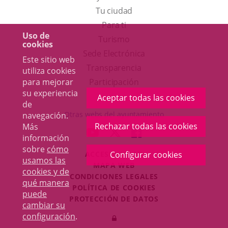
Tu ciudad
Para ti
Uso de
Este
Turismo
cookies
enlace
Enlace
Sede Electrónica
Este sitio web
se
a
Transparencia
utiliza cookies
abrirá
una
Participación
para mejorar
su experiencia
en
aplicación
Aceptar todas las cookies
de
una
externa.
Otras webs del ayuntamiento
navegación.
ventana
Rechazar todas las cookies
Más
aderSocial
ENLACE
ENLACE
ENLACE
información
nueva.
A
A
A
sobre
cómo
ACCESIBILIDAD
Configurar cookies
UNA
UNA
UNA
usamos las
MAPA WEB
APLICACIÓN
APLICACIÓN
APLICACIÓN
cookies y de
r
CONDICIONES LEGALES
EXTERNA.
EXTERNA.
EXTERNA.
qué manera
POLÍTICA DE COOKIES
puede
PROTECCIÓN DE DATOS
cambiar su
Toggl
configuración
.
Iniciar
navig
sesión