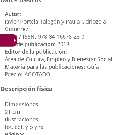
Datos básicos
aplicación
aplicación
aplica
Autor
externa.
externa.
extern
Javier Portela Talegón y Paula Odriozola
Gutiérrez
ISBN / ISSN
978-84-16678-28-0
Año de publicación
2018
Editor de la publicación
Área de Cultura, Empleo y Bienestar Social
Materia para las publicaciones
Guía
Precio
AGOTADO
Descripción física
Dimensiones
21 cm
Ilustraciones
fot. col. y b y n;
Páginas