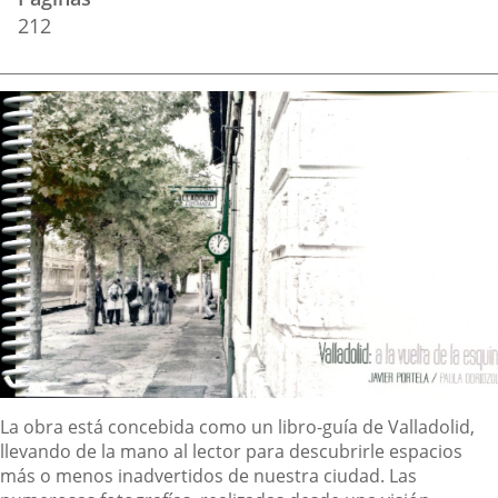
212
Imagen
de
la
Portada
Descripción
La obra está concebida como un libro-guía de Valladolid,
llevando de la mano al lector para descubrirle espacios
más o menos inadvertidos de nuestra ciudad. Las