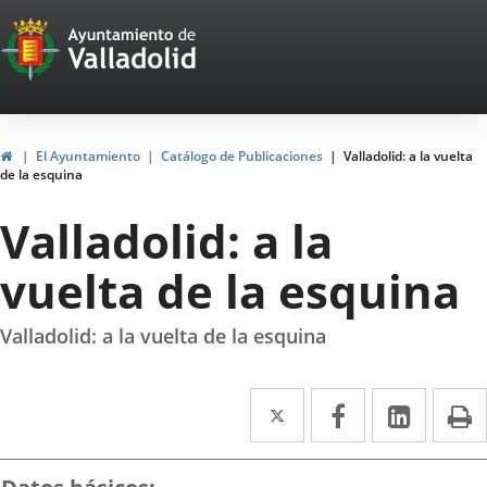
Portal
Saltar al contenido
Web
del
Ayuntamiento
Inicio
El Ayuntamiento
Catálogo de Publicaciones
Valladolid: a la vuelta
de la esquina
de
Valladolid: a la
Valladolid
vuelta de la esquina
Valladolid: a la vuelta de la esquina
Twitter
Enlace
Facebook
Enlace
Linke
Enlace
I
a
a
a
una
una
una