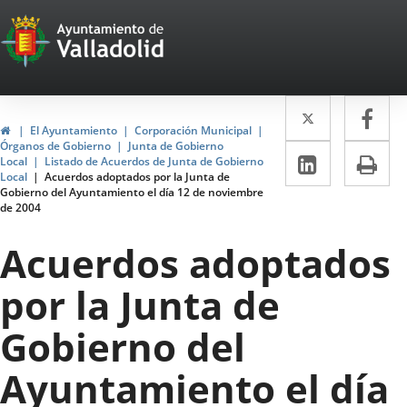
Portal
Saltar al contenido
Web
del
Twitter
Enlace
Fa
Enl
Ayuntamiento
Inicio
El Ayuntamiento
Corporación Municipal
a
a
Órganos de Gobierno
Junta de Gobierno
de
LinkedIn
Enlace
Im
Local
Listado de Acuerdos de Junta de Gobierno
una
un
Local
Acuerdos adoptados por la Junta de
a
Valladolid
Gobierno del Ayuntamiento el día 12 de noviembre
aplicació
apl
de 2004
una
externa.
ext
aplicaci
Acuerdos adoptados
externa.
por la Junta de
Gobierno del
Ayuntamiento el día