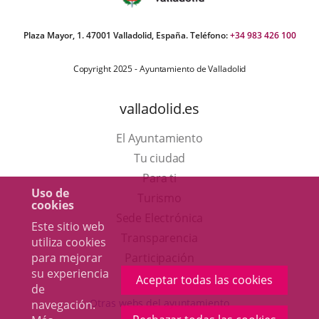
Plaza Mayor, 1. 47001 Valladolid, España. Teléfono:
+34 983 426 100
Copyright 2025 - Ayuntamiento de Valladolid
valladolid.es
El Ayuntamiento
Tu ciudad
Para ti
Uso de
Este
Turismo
cookies
enlace
Enlace
Sede Electrónica
Este sitio web
se
a
Transparencia
utiliza cookies
abrirá
una
para mejorar
Participación
su experiencia
en
aplicación
Aceptar todas las cookies
de
una
externa.
Otras webs del ayuntamiento
navegación.
ventana