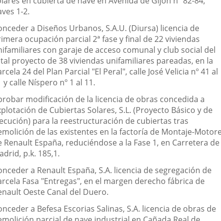
olares en cubierta de nave en Avenida de Gijón nº 82-84,
ves 1-2.
onceder a Diseños Urbanos, S.A.U. (Diursa) licencia de
imera ocupación parcial 2ª fase y final de 22 viviendas
nifamiliares con garaje de acceso comunal y club social del
tal proyecto de 38 viviendas unifamiliares pareadas, en la
rcela 24 del Plan Parcial "El Peral", calle José Velicia nº 41 al
 y calle Níspero nº 1 al 11.
probar modificación de la licencia de obras concedida a
plotación de Cubiertas Solares, S.L. (Proyecto Básico y de
ecución) para la reestructuración de cubiertas tras
emolición de las existentes en la factoría de Montaje-Motor
e Renault España, reduciéndose a la Fase 1, en Carretera de
drid, p.k. 185,1.
onceder a Renault España, S.A. licencia de segregación de
arcela Fasa "Entregas", en el margen derecho fábrica de
enault Oeste Canal del Duero.
nceder a Befesa Escorias Salinas, S.A. licencia de obras de
emolición parcial de nave industrial en Cañada Real de