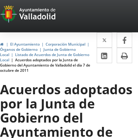
Portal
Saltar al contenido
Web
del
Twitter
Enlace
Fa
Enl
Ayuntamiento
Inicio
El Ayuntamiento
Corporación Municipal
a
a
Órganos de Gobierno
Junta de Gobierno
de
LinkedIn
Enlace
Im
Local
Listado de Acuerdos de Junta de Gobierno
una
un
Local
Acuerdos adoptados por la Junta de
a
Valladolid
Gobierno del Ayuntamiento de Valladolid el día 7 de
aplicació
apl
octubre de 2011
una
externa.
ext
aplicaci
Acuerdos adoptados
externa.
por la Junta de
Gobierno del
Ayuntamiento de