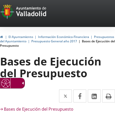
Portal
Saltar al contenido
Web
del
Ayuntamiento
Inicio
El Ayuntamiento
Información Económico-Financiera
Presupuestos
del Ayuntamiento
Presupuesto General año 2017
Bases de Ejecución del
de
Presupuesto
Valladolid
Bases de Ejecución
del Presupuesto
Twitter
Enlace
Facebook
Enlace
Linke
Enlace
I
a
a
a
escripción
Bases de Ejecución del Presupuesto
una
una
una