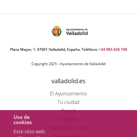
aplicación
aplicación
aplica
externa.
externa.
extern
Plaza Mayor, 1. 47001 Valladolid, España. Teléfono:
+34 983 426 100
Copyright 2025 - Ayuntamiento de Valladolid
valladolid.es
El Ayuntamiento
Tu ciudad
Para ti
Uso de
Este
Turismo
cookies
enlace
Enlace
Sede Electrónica
Este sitio web
se
a
Transparencia