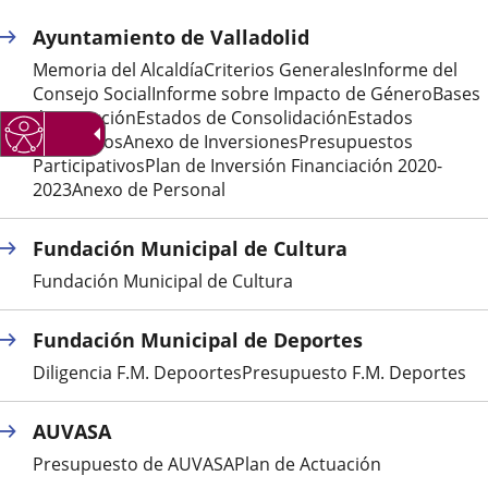
una
una
una
Ayuntamiento de Valladolid
aplicación
aplicación
aplica
Memoria del AlcaldíaCriterios GeneralesInforme del
Consejo SocialInforme sobre Impacto de GéneroBases
externa.
externa.
extern
de EjecuciónEstados de ConsolidaciónEstados
NuméricosAnexo de InversionesPresupuestos
ParticipativosPlan de Inversión Financiación 2020-
2023Anexo de Personal
Fundación Municipal de Cultura
Fundación Municipal de Cultura
Fundación Municipal de Deportes
Diligencia F.M. DepoortesPresupuesto F.M. Deportes
AUVASA
Presupuesto de AUVASAPlan de Actuación