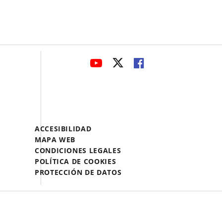
avaHeaderSocial
ENLACE
ENLACE
ENLACE
A
A
A
UNA
UNA
UNA
APLICACIÓN
APLICACIÓN
APLICACIÓN
EXTERNA.
EXTERNA.
EXTERNA.
Menú
ACCESIBILIDAD
Legal
MAPA WEB
Footer
CONDICIONES LEGALES
POLÍTICA DE COOKIES
PROTECCIÓN DE DATOS