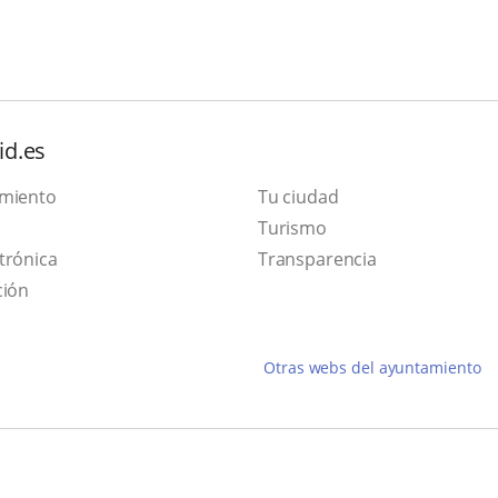
id.es
amiento
Tu ciudad
Este
Turismo
Enlace
enlace
trónica
Transparencia
a
se
ción
una
abrirá
aplicación
en
Otras webs del ayuntamiento
externa.
una
ventana
nueva.