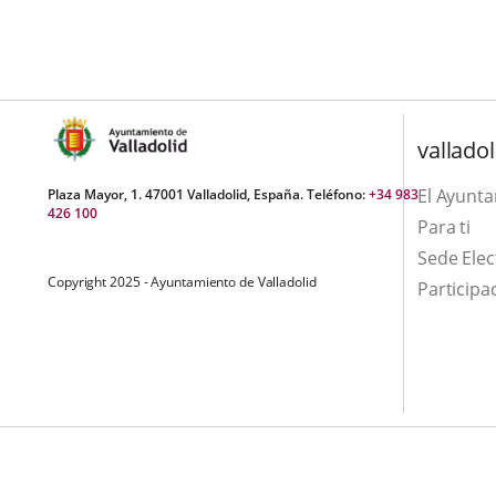
aplicación
aplicación
una
externa.
externa.
aplicación
externa.
valladol
El Ayunt
Plaza Mayor, 1. 47001 Valladolid, España. Teléfono:
+34 983
426 100
Para ti
Sede Elec
Copyright 2025 - Ayuntamiento de Valladolid
Participa