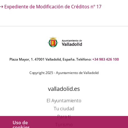
escripción
Expediente de Modificación de Créditos nº 17
una
una
una
aplicación
aplicación
aplica
externa.
externa.
extern
Plaza Mayor, 1. 47001 Valladolid, España. Teléfono:
+34 983 426 100
Copyright 2025 - Ayuntamiento de Valladolid
valladolid.es
El Ayuntamiento
Tu ciudad
Para ti
Uso de
Este
Turismo
cookies