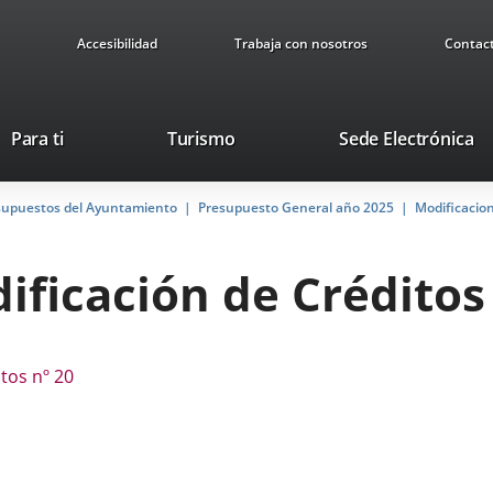
Accesibilidad
Trabaja con nosotros
Contac
Este
En
Para ti
Turismo
Sede Electrónica
enlace
a
se
u
supuestos del Ayuntamiento
Presupuesto General año 2025
abrirá
Modificacio
ap
en
ex
una
ficación de Créditos 
ventana
nueva.
tos nº 20