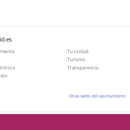
id.es
amiento
Tu ciudad
Este
Turismo
Enlace
enlace
trónica
Transparencia
a
se
ción
una
abrirá
aplicación
en
Otras webs del ayuntamiento
externa.
una
ventana
nueva.