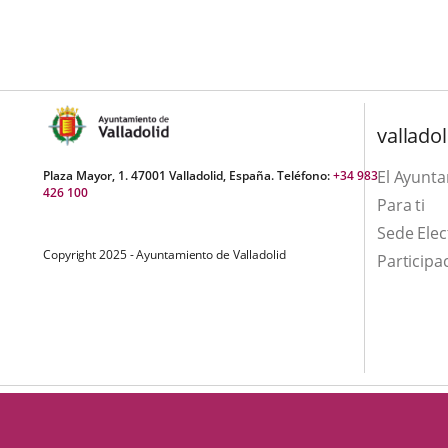
aplicación
aplicación
una
externa.
externa.
aplicación
externa.
valladol
El Ayunt
Plaza Mayor, 1. 47001 Valladolid, España. Teléfono:
+34 983
426 100
Para ti
Sede Elec
Copyright 2025 - Ayuntamiento de Valladolid
Participa