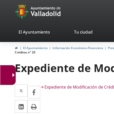
Portal
Saltar al contenido
avaTop
Web
del
Ayuntamiento
valladolid.es
El Ayuntamiento
Tu ciudad
de
Inicio
El Ayuntamiento
Información Económico-Financiera
Pre
Valladolid
Créditos nº 20
Expediente de Modi
Descripción
Twitter
Enlace
Expediente de Modificación de Crédi
Facebook
Enlace
a
a
LinkedIn
Enlace
Imprimir
una
una
a