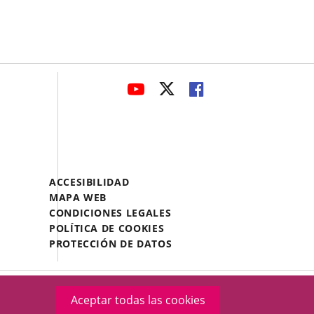
avaHeaderSocial
ENLACE
ENLACE
ENLACE
A
A
A
UNA
UNA
UNA
APLICACIÓN
APLICACIÓN
APLICACIÓN
EXTERNA.
EXTERNA.
EXTERNA.
Menú
ACCESIBILIDAD
Legal
MAPA WEB
Footer
CONDICIONES LEGALES
POLÍTICA DE COOKIES
PROTECCIÓN DE DATOS
Aceptar todas las cookies