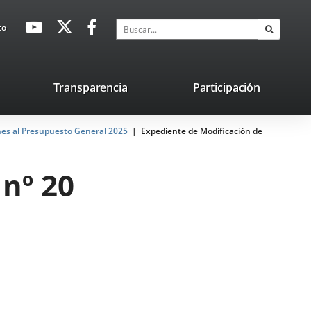
avaHeaderSocial
Enlace
Enlace
Enlace
Buscar
to
Buscar
a
a
a
una
una
una
aplicación
aplicación
aplicación
lace
Transparencia
Participación
externa.
externa.
externa.
na
nes al Presupuesto General 2025
licación
Expediente de Modificación de
terna.
nº 20