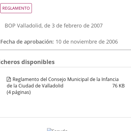
una
una
una
Tipo
REGLAMENTO
de
aplicación
aplicación
aplica
normativa
Referencia
externa.
externa.
extern
BOP Valladolid
, de 3 de febrero de 2007
boletin
Fecha de aprobación
10 de noviembre de 2006
icheros disponibles
Reglamento del Consejo Municipal de la Infancia
de la Ciudad de Valladolid
76
KB
(4 páginas)