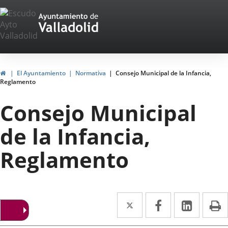
Portal
Saltar al contenido
Web
del
Ayuntamiento
Inicio
El Ayuntamiento
Normativa
Consejo Municipal de la Infancia,
Reglamento
de
Consejo Municipal
Valladolid
de la Infancia,
Reglamento
Twitter
Enlace
Facebook
Enlace
Linke
Enlace
I
a
a
a