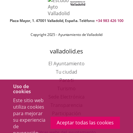
Plaza Mayor, 1. 47001 Valladolid, España. Teléfono:
+34 983 426 100
Copyright 2025 - Ayuntamiento de Valladolid
valladolid.es
El Ayuntamiento
Tu ciudad
Para ti
Uso de
Este
Turismo
cookies
enlace
Enlace
Sede Electrónica
Este sitio web
se
a
Transparencia
utiliza cookies
abrirá
una
para mejorar
Participación
su experiencia
en
aplicación
Aceptar todas las cookies
de
una
externa.
Otras webs del ayuntamiento