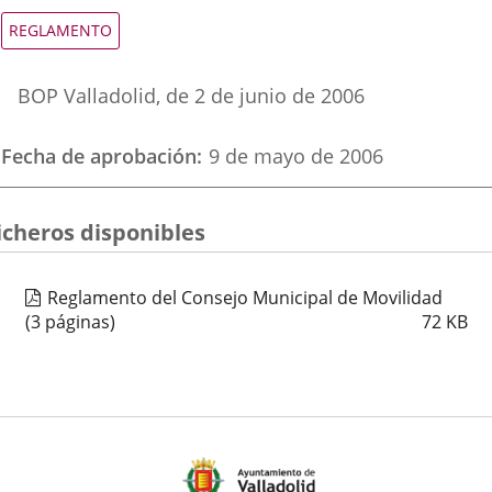
una
una
una
Tipo
REGLAMENTO
de
aplicación
aplicación
aplica
normativa
Referencia
externa.
externa.
extern
BOP Valladolid
, de 2 de junio de 2006
boletin
Fecha de aprobación
9 de mayo de 2006
icheros disponibles
Reglamento del Consejo Municipal de Movilidad
(3 páginas)
72
KB