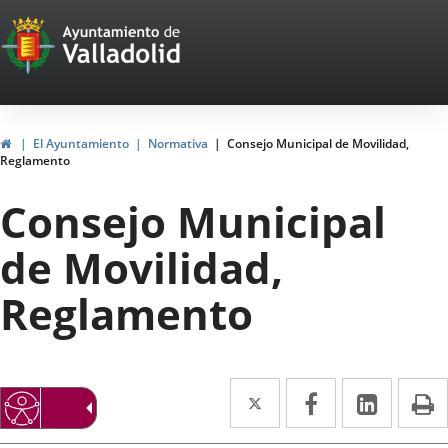
Portal
Saltar al contenido
Web
del
Ayuntamiento
Inicio
El Ayuntamiento
Normativa
Consejo Municipal de Movilidad,
Reglamento
de
Consejo Municipal
Valladolid
de Movilidad,
Reglamento
Twitter
Enlace
Facebook
Enlace
Linke
Enlace
I
a
a
a