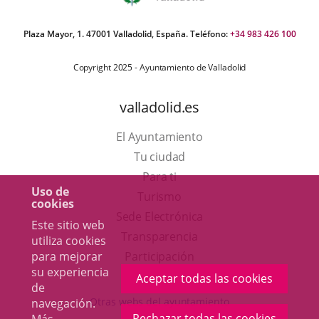
Plaza Mayor, 1. 47001 Valladolid, España. Teléfono:
+34 983 426 100
Copyright 2025 - Ayuntamiento de Valladolid
valladolid.es
El Ayuntamiento
Tu ciudad
Para ti
Uso de
Este
Turismo
cookies
enlace
Enlace
Sede Electrónica
Este sitio web
se
a
Transparencia
utiliza cookies
abrirá
una
para mejorar
Participación
su experiencia
en
aplicación
Aceptar todas las cookies
de
una
externa.
Otras webs del ayuntamiento
navegación.
ventana
Rechazar todas las cookies