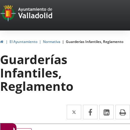
Portal
Saltar al contenido
Web
del
Ayuntamiento
Inicio
El Ayuntamiento
Normativa
Guarderías Infantiles, Reglamento
de
Guarderías
Valladolid
Infantiles,
Reglamento
Twitter
Enlace
Facebook
Enlace
Linke
Enlace
I
a
a
a
una
una
una