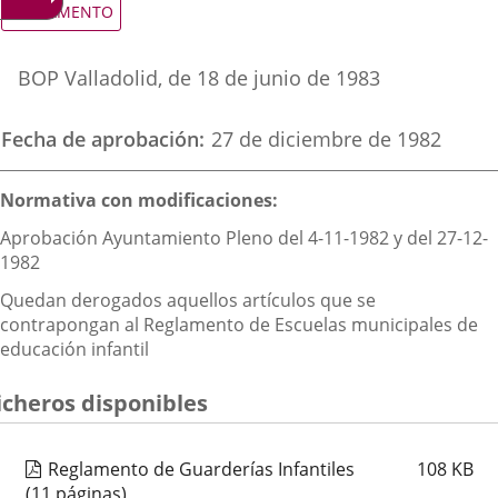
Tipo
REGLAMENTO
de
aplicación
aplicación
aplica
normativa
Referencia
externa.
externa.
extern
BOP Valladolid
, de 18 de junio de 1983
boletin
Fecha de aprobación
27 de diciembre de 1982
Descripción
Normativa con modificaciones:
Aprobación Ayuntamiento Pleno del 4-11-1982 y del 27-12-
1982
Quedan derogados aquellos artículos que se
contrapongan al Reglamento de Escuelas municipales de
educación infantil
icheros disponibles
Reglamento de Guarderías Infantiles
108
KB
(11 páginas)