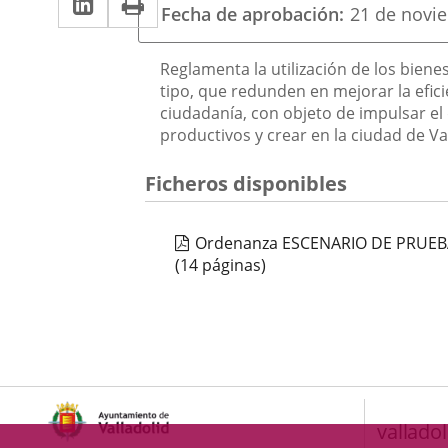
una
una
Fecha de aprobación
21 de novi
a
aplicación
aplicación
una
externa.
Descripción
externa.
Reglamenta la utilización de los bien
aplicación
tipo, que redunden en mejorar la eficie
ciudadanía, con objeto de impulsar el 
externa.
productivos y crear en la ciudad de V
Ficheros disponibles
Ordenanza ESCENARIO DE PRUE
(14 páginas)
valladol