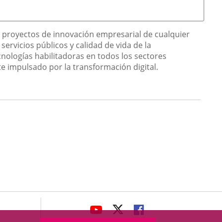
a proyectos de innovación empresarial de cualquier
servicios públicos y calidad de vida de la
cnologías habilitadoras en todos los sectores
e impulsado por la transformación digital.
avaHeaderSocial
ENLACE
ENLACE
ENLACE
A
A
A