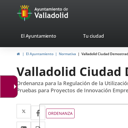
Portal
Saltar al contenido
avaTop
Web
del
Ayuntamiento
valladolid.es
El Ayuntamiento
Tu ciudad
de
Inicio
El Ayuntamiento
Normativa
Valladolid Ciudad Demostra
Valladolid
Valladolid Ciudad
Ordenanza para la Regulación de la Utilizaci
Pruebas para Proyectos de Innovación Empres
Twitter
Enlace
Facebook
Enlace
Tipo
ORDENANZA
de
a
a
normativa
LinkedIn
Enlace
Imprimir