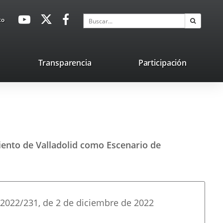
avaHeaderSocial
Enlace
Enlace
Enlace
Buscar
to
Buscar
a
a
a
una
una
una
aplicación
aplicación
aplicación
lace
Transparencia
Participación
externa.
externa.
externa.
na
licación
terna.
miento de Valladolid como Escenario de
2022/231
, de 2 de diciembre de 2022