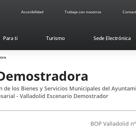
Accesibilidad
Trabaja con nosotros
Contac
Este
En
Para ti
Turismo
Sede Electrónica
enlace
a
se
u
dora
abrirá
ap
en
ex
 Demostradora
una
ventana
nueva.
ón de los Bienes y Servicios Municipales del Ayunta
arial - Valladolid Escenario Demostrador
Referencia
BOP Valladolid
nº
boletin