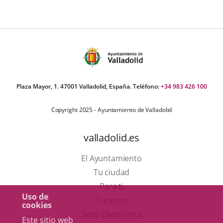
Plaza Mayor, 1. 47001 Valladolid, España. Teléfono:
+34 983 426 100
Copyright 2025 - Ayuntamiento de Valladolid
valladolid.es
El Ayuntamiento
Tu ciudad
Para ti
Uso de
Este
Turismo
cookies
enlace
Enlace
Sede Electrónica
Este sitio web