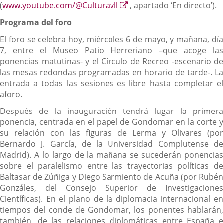
Enlace
(
www.youtube.com/@Culturavll
, apartado ‘En directo’).
a
Programa del foro
una
aplicación
El foro se celebra hoy, miércoles 6 de mayo, y mañana, día
externa.
7, entre el Museo Patio Herreriano –que acoge las
ponencias matutinas- y el Círculo de Recreo -escenario de
las mesas redondas programadas en horario de tarde-. La
entrada a todas las sesiones es libre hasta completar el
aforo.
Después de la inauguración tendrá lugar la primera
ponencia, centrada en el papel de Gondomar en la corte y
su relación con las figuras de Lerma y Olivares (por
Bernardo J. García, de la Universidad Complutense de
Madrid). A lo largo de la mañana se sucederán ponencias
sobre el paralelismo entre las trayectorias políticas de
Baltasar de Zúñiga y Diego Sarmiento de Acuña (por Rubén
Gonzáles, del Consejo Superior de Investigaciones
Científicas). En el plano de la diplomacia internacional en
tiempos del conde de Gondomar, los ponentes hablarán,
también, de las relaciones diplomáticas entre España e