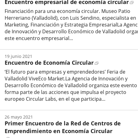
E
Encuentro empresarial de economía circular
del
evento
a
Financiación para una economía circular. Museo Patio
u
Herreriano (Valladolid), con Luis Sendino, especialista en
a
Marketing, Financiación y Estrategia EmpresarialLa Agenc
e
de Innovación y Desarrollo Económico de Valladolid orga
este encuentro empresarial...
Fecha
de
19
junio
2021
inicio
Enlace
Encuentro de Economía Circular
del
evento
a
‘El futuro para empresas y emprendedores’ Feria de
una
Valladolid ViveEco Market.La Agencia de Innovación y
aplicación
Desarrollo Económico de Valladolid organiza este evento
externa.
forma parte de las acciones que impulsa el proyecto
europeo Circular Labs, en el que participa...
Fecha
de
26
mayo
2021
inicio
Primer Encuentro de la Red de Centros de
del
evento
Emprendimiento en Economía Circular