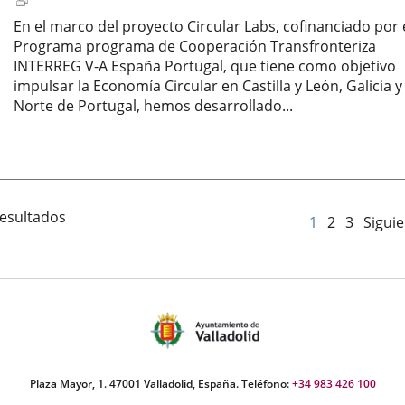
Enlace
a
En el marco del proyecto Circular Labs, cofinanciado por 
una
Programa programa de Cooperación Transfronteriza
aplicación
INTERREG V-A España Portugal, que tiene como objetivo
externa.
impulsar la Economía Circular en Castilla y León, Galicia y
Norte de Portugal, hemos desarrollado...
Fecha
de
inicio
del
evento
resultados
1
2
3
Sigui
Plaza Mayor, 1. 47001 Valladolid, España. Teléfono:
+34 983 426 100