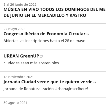
de
5
al
26
junio
de 2022
inicio
MÚSICA EN VIVO TODOS LOS DOMINGOS DEL ME
del
evento
DE JUNIO EN EL MERCADILLO Y RASTRO
Fecha
de
27
mayo
2022
inicio
Enlace
Congreso Ibérico de Economía Circular
del
evento
a
Abiertas las inscripciones hasta el 26 de mayo
una
Fecha
aplicació
de
externa.
Enlace
URBAN GreenUP
inicio
del
a
ciudades sean más sostenibles
evento
una
aplicación
externa.
18
noviembre
2021
Enlac
Jornada Ciudad verde que te quiero verde
a
Jornada de Renaturalización Urbana¡Inscríbete!
una
Fecha
aplic
de
exter
30
agosto
2021
inicio