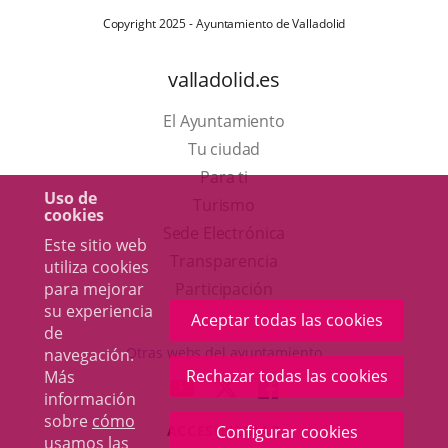
Copyright 2025 - Ayuntamiento de Valladolid
valladolid.es
El Ayuntamiento
Tu ciudad
Para ti
Uso de
Este
Turismo
cookies
enlace
Enlace
Sede Electrónica
Este sitio web
se
a
Transparencia
utiliza cookies
abrirá
una
para mejorar
Participación
su experiencia
en
aplicación
Aceptar todas las cookies
de
una
externa.
Otras webs del ayuntamiento
navegación.
ventana
Rechazar todas las cookies
Más
aderSocial
ENLACE
ENLACE
ENLACE
información
nueva.
A
A
A
sobre
cómo
ACCESIBILIDAD
Configurar cookies
UNA
UNA
UNA
usamos las