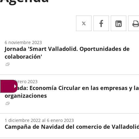
Twitter
Enlace
Facebook
Enlace
Link
Enla
a
a
a
una
una
una
6
noviembre
2023
Jornada 'Smart Valladolid. Oportunidades de
aplicación
aplicación
aplic
colaboración'
externa.
externa.
exte
Enlace
a
Fecha
una
de
17
febrero
2023
inicio
aplicación
Jornada: Economía Circular en las empresas y la
del
externa.
evento
organizaciones
Enlace
a
Fecha
una
de
1
diciembre
2022
al
6
enero
2023
inicio
aplicación
Campaña de Navidad del comercio de Valladoli
del
externa.
evento
Fecha