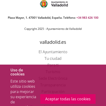
Plaza Mayor, 1. 47001 Valladolid, España. Teléfono:
+34 983 426 100
Copyright 2025 - Ayuntamiento de Valladolid
valladolid.es
El Ayuntamiento
Tu ciudad
Para ti
Uso de
Este
Turismo
cookies
enlace
Enlace
Sede Electrónica
Este sitio web
se
a
Transparencia
utiliza cookies
abrirá
una
Participación
para mejorar
su experiencia
en
aplicación
Aceptar todas las cookies
de
una
externa.