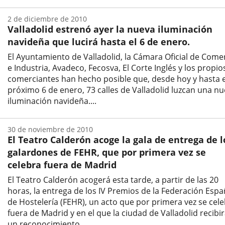
Fecha
de
2 de diciembre de 2010
la
Valladolid estrenó ayer la nueva iluminación
noticia
navideña que lucirá hasta el 6 de enero.
El Ayuntamiento de Valladolid, la Cámara Oficial de Come
e Industria, Avadeco, Fecosva, El Corte Inglés y los propio
comerciantes han hecho posible que, desde hoy y hasta e
próximo 6 de enero, 73 calles de Valladolid luzcan una n
iluminación navideña....
Fecha
de
30 de noviembre de 2010
la
El Teatro Calderón acoge la gala de entrega de l
noticia
galardones de FEHR, que por primera vez se
celebra fuera de Madrid
El Teatro Calderón acogerá esta tarde, a partir de las 20
horas, la entrega de los IV Premios de la Federación Espa
de Hostelería (FEHR), un acto que por primera vez se cel
fuera de Madrid y en el que la ciudad de Valladolid recibi
un reconocimiento...