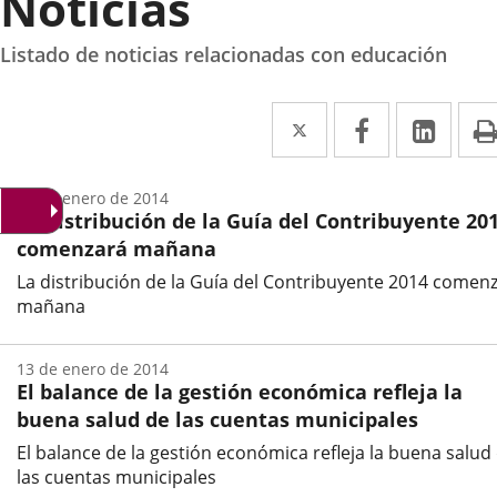
Noticias
Listado de noticias relacionadas con educación
Twitter
Enlace
Facebook
Enlace
Link
Enla
a
a
a
una
una
una
20 de enero de 2014
La distribución de la Guía del Contribuyente 20
aplicación
aplicación
aplic
comenzará mañana
externa.
externa.
exte
La distribución de la Guía del Contribuyente 2014 comen
mañana
Fecha
de
13 de enero de 2014
la
El balance de la gestión económica refleja la
noticia
buena salud de las cuentas municipales
El balance de la gestión económica refleja la buena salud
las cuentas municipales