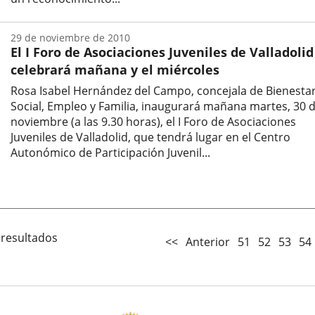
Fecha
de
29 de noviembre de 2010
la
El I Foro de Asociaciones Juveniles de Valladolid
noticia
celebrará mañana y el miércoles
Rosa Isabel Hernández del Campo, concejala de Bienesta
Social, Empleo y Familia, inaugurará mañana martes, 30 
noviembre (a las 9.30 horas), el I Foro de Asociaciones
Juveniles de Valladolid, que tendrá lugar en el Centro
Autonómico de Participación Juvenil...
Fecha
de
la
noticia
 resultados
<<
Anterior
51
52
53
54