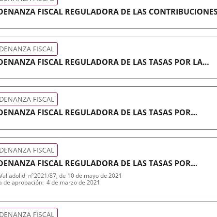
DENANZA FISCAL REGULADORA DE LAS CONTRIBUCIONE
ECIALES
ativa
DENANZA FISCAL
ENANZA FISCAL REGULADORA DE LAS TASAS POR LA
STACIÓN DE SERVICIOS POR EL CENTRO DE PROTECCIÓN
IMAL
ativa
DENANZA FISCAL
ENANZA FISCAL REGULADORA DE LAS TASAS POR
STACIÓN DE SERVICIOS EN LOS MERCADOS MUNICIPALES
ativa
DENANZA FISCAL
ENANZA FISCAL REGULADORA DE LAS TASAS POR
LIZACIONES PRIVATIVAS Y APROVECHAMIENTOS ESPECIA
alladolid
nº
2021/87
, de 10 de mayo de 2021
encia
a de aprobación
4 de marzo de 2021
 DOMINIO PÚBLICO MUNICIPAL
in
ativa
DENANZA FISCAL