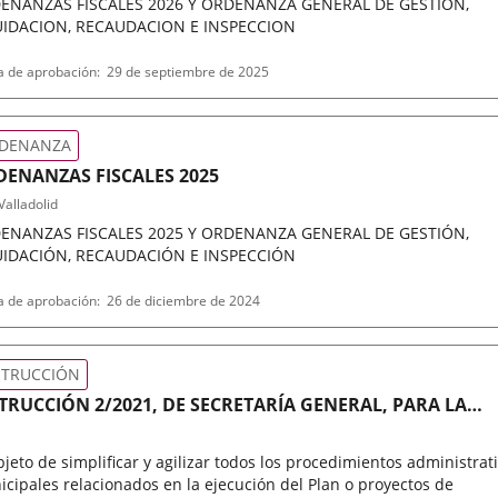
ENANZAS FISCALES 2026 Y ORDENANZA GENERAL DE GESTION,
UIDACION, RECAUDACION E INSPECCION
encia
a de aprobación
29 de septiembre de 2025
in
ativa
DENANZA
ENANZAS FISCALES 2025
alladolid
ENANZAS FISCALES 2025 Y ORDENANZA GENERAL DE GESTIÓN,
UIDACIÓN, RECAUDACIÓN E INSPECCIÓN
encia
a de aprobación
26 de diciembre de 2024
in
ativa
STRUCCIÓN
TRUCCIÓN 2/2021, DE SECRETARÍA GENERAL, PARA LA
PLIFICACIÓN Y AGILIZACIÓN DE LOS PROCEDIMIENTOS
MINISTRATIVOS RELACIONADOS CON PROYECTOS DE
bjeto de simplificar y agilizar todos los procedimientos administrat
UPERACIÓN, TRANSFORMACIÓN Y RESILIENCIA.
cipales relacionados en la ejecución del Plan o proyectos de