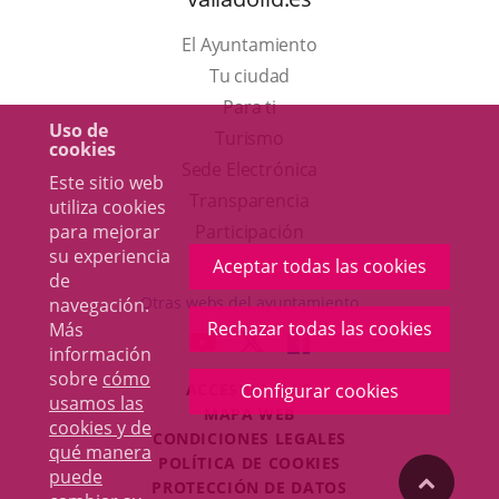
El Ayuntamiento
Tu ciudad
Para ti
Uso de
Este
Turismo
cookies
enlace
Enlace
Sede Electrónica
Este sitio web
se
a
Transparencia
utiliza cookies
abrirá
una
para mejorar
Participación
su experiencia
en
aplicación
Aceptar todas las cookies
de
una
externa.
Otras webs del ayuntamiento
navegación.
ventana
Rechazar todas las cookies
Más
aderSocial
ENLACE
ENLACE
ENLACE
información
nueva.
A
A
A
sobre
cómo
Configurar cookies
ACCESIBILIDAD
UNA
UNA
UNA
usamos las
MAPA WEB
APLICACIÓN
APLICACIÓN
APLICACIÓN
cookies y de
r
CONDICIONES LEGALES
EXTERNA.
EXTERNA.
EXTERNA.
qué manera
POLÍTICA DE COOKIES
puede
"Volver
PROTECCIÓN DE DATOS