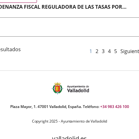
ENANZA FISCAL REGULADORA DE LAS TASAS POR
STACIÓN DE SERVICIOS PARA LA PROTECCIÓN DEL MEDI
BIENTE
ativa
esultados
1
2
3
4
5
Siguien
Plaza Mayor, 1. 47001 Valladolid, España. Teléfono:
+34 983 426 100
Copyright 2025 - Ayuntamiento de Valladolid
valladolid.es