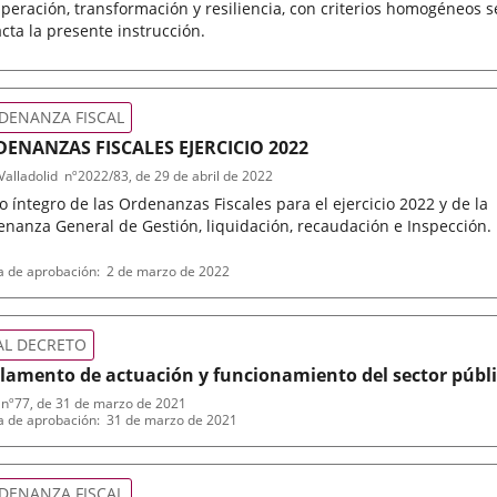
peración, transformación y resiliencia, con criterios homogéneos s
cta la presente instrucción.
ativa
DENANZA FISCAL
ENANZAS FISCALES EJERCICIO 2022
alladolid
nº
2022/83
, de 29 de abril de 2022
o íntegro de las Ordenanzas Fiscales para el ejercicio 2022 y de la
nanza General de Gestión, liquidación, recaudación e Inspección.
encia
a de aprobación
2 de marzo de 2022
in
ativa
AL DECRETO
lamento de actuación y funcionamiento del sector públ
 medios electrónicos
nº
77
, de 31 de marzo de 2021
encia
a de aprobación
31 de marzo de 2021
in
ativa
DENANZA FISCAL