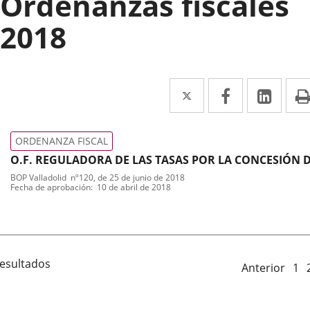
Ordenanzas fiscales
2018
Twitter
Enlace
Facebook
Enlace
Link
Enla
a
a
a
una
una
una
ORDENANZA FISCAL
aplicación
aplicación
aplic
O.F. REGULADORA DE LAS TASAS POR LA CONCESIÓN 
LICENCIAS Y AUTORIZACIONES ADMINISTRATIVAS DE
BOP Valladolid
nº
120
, de 25 de junio de 2018
externa.
externa.
exte
Tipo
Referencia
Fecha de aprobación
10 de abril de 2018
AUTOTAXIS (ATPCVA)
de
boletin
normativa
resultados
Anterior
1