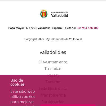
Plaza Mayor, 1. 47001 Valladolid, España. Teléfono:
+34 983 426 100
Copyright 2025 - Ayuntamiento de Valladolid
valladolid.es
El Ayuntamiento
Tu ciudad
Para ti
Uso de
Este
Turismo
cookies
enlace
Enlace
Sede Electrónica
Este sitio web
se
a
Transparencia
utiliza cookies
abrirá
una
para mejorar
Participación