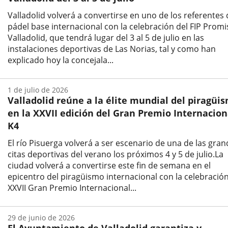
Valladolid volverá a convertirse en uno de los referentes 
pádel base internacional con la celebración del FIP Promi
Valladolid, que tendrá lugar del 3 al 5 de julio en las
instalaciones deportivas de Las Norias, tal y como han
explicado hoy la concejala...
Fecha
de
1 de julio de 2026
la
Valladolid reúne a la élite mundial del piragüi
noticia
en la XXVII edición del Gran Premio Internacion
K4
El río Pisuerga volverá a ser escenario de una de las gra
citas deportivas del verano los próximos 4 y 5 de julio.La
ciudad volverá a convertirse este fin de semana en el
epicentro del piragüismo internacional con la celebración
XXVII Gran Premio Internacional...
Fecha
de
29 de junio de 2026
la