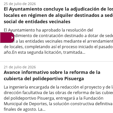
de
25 de julio de 2026
la
El Ayuntamiento concluye la adjudicación de lo
noticia
locales en régimen de alquiler destinados a sed
social de entidades vecinales
El Ayuntamiento ha aprobado la resolución del
procedimiento de contratación destinado a dotar de sed
social a las entidades vecinales mediante el arrendamien
de locales, completando así el proceso iniciado el pasado
año.En esta segunda licitación, tramitada...
Fecha
de
21 de julio de 2026
la
Avance informativo sobre la reforma de la
noticia
cubierta del polideportivo Pisuerga
La ingeniería encargada de la redacción el proyecto y de l
dirección facultativa de las obras de reforma de las cubie
del polideportivo Pisuerga, entregará a la Fundación
Municipal de Deportes, la solución constructiva definitiva
finales de agosto. La...