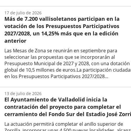
Fecha
de
17 de julio de 2026
la
Más de 7.200 vallisoletanos participan en la
noticia
votación de los Presupuestos Participativos
2027/2028, un 14,25% más que en la edición
anterior
Las Mesas de Zona se reunirán en septiembre para
seleccionar las propuestas que se incorporarán al
Presupuesto Municipal de 2027 y 2028, con una dotación
global de 10,5 millones de euros.La participación ciudad
en los Presupuestos Participativos 2027/2028...
Fecha
de
13 de julio de 2026
la
El Ayuntamiento de Valladolid inicia la
noticia
contratación del proyecto para completar el
cerramiento del Fondo Sur del Estadio José Zorri
La actuación permitirá completar el anillo superior de
Zorrilla, incorporar unas 4.500 nuevas localidades, alcanz