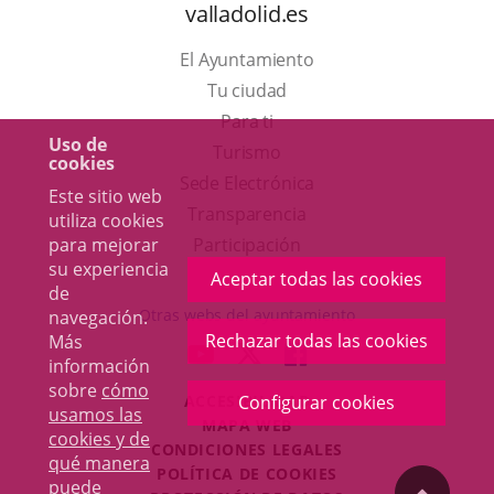
valladolid.es
El Ayuntamiento
Tu ciudad
Para ti
Uso de
Este
Turismo
cookies
enlace
Enlace
Sede Electrónica
Este sitio web
se
a
Transparencia
utiliza cookies
abrirá
una
para mejorar
Participación
su experiencia
en
aplicación
Aceptar todas las cookies
de
una
externa.
Otras webs del ayuntamiento
navegación.
ventana
Rechazar todas las cookies
Más
aderSocial
ENLACE
ENLACE
ENLACE
información
nueva.
A
A
A
sobre
cómo
ACCESIBILIDAD
Configurar cookies
UNA
UNA
UNA
usamos las
MAPA WEB
APLICACIÓN
APLICACIÓN
APLICACIÓN
cookies y de
r
CONDICIONES LEGALES
EXTERNA.
EXTERNA.
EXTERNA.
qué manera
POLÍTICA DE COOKIES
puede
"Volver