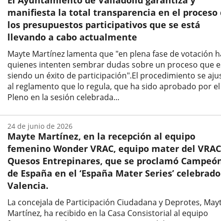
El Ayuntamiento de Valladolid garantiza y
noticia
manifiesta la total transparencia en el proceso
los presupuestos participativos que se está
llevando a cabo actualmente
Mayte Martínez lamenta que "en plena fase de votación 
quienes intenten sembrar dudas sobre un proceso que e
siendo un éxito de participación".El procedimiento se aju
al reglamento que lo regula, que ha sido aprobado por el
Pleno en la sesión celebrada...
Fecha
de
24 de junio de 2026
la
Mayte Martínez, en la recepción al equipo
noticia
femenino Wonder VRAC, equipo mater del VRAC
Quesos Entrepinares, que se proclamó Campeó
de España en el ‘España Mater Series’ celebrado
Valencia.
La concejala de Participación Ciudadana y Deprotes, May
Martínez, ha recibido en la Casa Consistorial al equipo