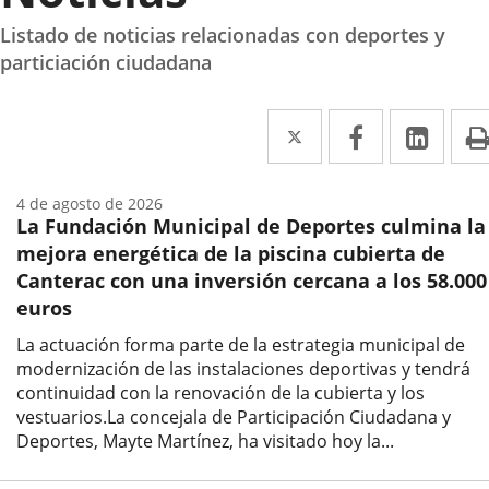
Listado de noticias relacionadas con deportes y
particiación ciudadana
Twitter
Enlace
Facebook
Enlace
Link
Enla
a
a
a
una
una
una
4 de agosto de 2026
La Fundación Municipal de Deportes culmina la
aplicación
aplicación
aplic
mejora energética de la piscina cubierta de
externa.
externa.
exte
Canterac con una inversión cercana a los 58.000
euros
La actuación forma parte de la estrategia municipal de
modernización de las instalaciones deportivas y tendrá
continuidad con la renovación de la cubierta y los
vestuarios.La concejala de Participación Ciudadana y
Deportes, Mayte Martínez, ha visitado hoy la...
Fecha