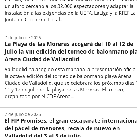
un aforo cercano a los 32.000 espectadores y adaptar la
instalación a las exigencias de la UEFA, LaLiga y la RFEF.La
Junta de Gobierno Local...
Fecha
de
7 de julio de 2026
la
La Playa de las Moreras acogerá del 10 al 12 de
noticia
julio la VIII edición del torneo de balonmano pl
Arena Ciudad de Valladolid
Valladolid ha acogido esta mañana la presentación oficial
la octava edición del torneo de balonmano playa Arena
Ciudad de Valladolid, que se celebrará los próximos días 
11 y 12 de julio en la playa de las Moreras. El torneo,
organizado por el CDF Arena...
Fecha
de
2 de julio de 2026
la
El FIP Promises, el gran escaparate internaciona
noticia
del pádel de menores, recala de nuevo en
Valladolid del 3 al 5 de julio