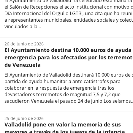
El Ayuntamiento de Valladolid ha celebrado esta mañana
el Salón de Recepciones el acto institucional con motivo 
Día Internacional del Orgullo LGTBI, una cita que ha reun
a representantes municipales, entidades sociales y colect
vinculados a la...
Fecha
de
26 de junio de 2026
la
El Ayuntamiento destina 10.000 euros de ayuda
noticia
emergencia para los afectados por los terremot
de Venezuela
El Ayuntamiento de Valladolid destinará 10.000 euros de 
partida de ayuda humanitaria ante catástrofes para
colaborar en la respuesta de emergencia tras los
devastadores terremotos de magnitud 7,5 y 7,2 que
sacudieron Venezuela el pasado 24 de junio.Los seísmos..
Fecha
de
25 de junio de 2026
la
Valladolid pone en valor la memoria de sus
noticia
mayores a través de los juegos de la infancia