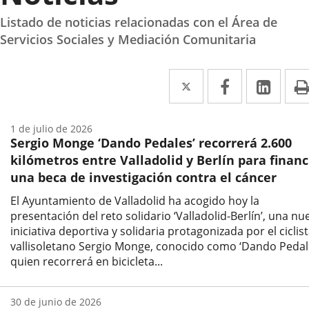
Listado de noticias relacionadas con el Área de
Servicios Sociales y Mediación Comunitaria
Twitter
Enlace
Facebook
Enlace
Link
Enla
a
a
a
una
una
una
1 de julio de 2026
Sergio Monge ‘Dando Pedales’ recorrerá 2.600
aplicación
aplicación
aplic
kilómetros entre Valladolid y Berlín para financ
externa.
externa.
exte
una beca de investigación contra el cáncer
El Ayuntamiento de Valladolid ha acogido hoy la
presentación del reto solidario ‘Valladolid-Berlín’, una nu
iniciativa deportiva y solidaria protagonizada por el ciclis
vallisoletano Sergio Monge, conocido como ‘Dando Pedale
quien recorrerá en bicicleta...
Fecha
de
30 de junio de 2026
la