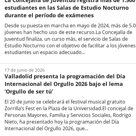
La Concejalía de Juventud registra más de 1.500
noticia
estudiantes en las Salas de Estudio Nocturno
durante el período de exámenes
Desde su puesta en marcha en mayo de 2024, más de 5.
jóvenes han hecho uso de este recurso.La Concejalía de
Juventud finaliza, un curso más, el servicio de Salas de
Estudio Nocturno con el objetivo de facilitar a los jóvenes
estudiantes un espacio adecuado...
Fecha
de
17 de junio de 2026
la
Valladolid presenta la programación del Día
noticia
Internacional del Orgullo 2026 bajo el lema
‘Orgullo de ser tú’
El 20 de junio se celebrará el festival musical gratuito
Zorrilla’s Fest en la Plaza de la Universidad.El concejal de
Personas Mayores, Familia y Servicios Sociales, Rodrigo
Nieto, ha presentado hoy la programación del Día
Internacional del Orgullo 2026, que...