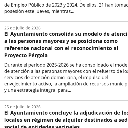
de Empleo Público de 2023 y 2024. De ellos, 21 han toma
posesión este jueves, mientras...
Fecha
de
26 de julio de 2026
la
El Ayuntamiento consolida su modelo de atenc
noticia
a las personas mayores y se posiciona como
referente nacional con el reconocimiento al
Proyecto Pérgola
Durante el periodo 2025-2026 se ha consolidado el mode
de atención a las personas mayores con el refuerzo de lo
servicios de atención domiciliaria, el impulso del
envejecimiento activo, la ampliación de recursos municip
y una estrategia integral para...
Fecha
de
25 de julio de 2026
la
El Ayuntamiento concluye la adjudicación de lo
noticia
locales en régimen de alquiler destinados a sed
social de entidades vecinales