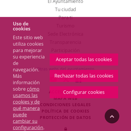
El Ayuntamiento
Tu ciudad
Para ti
Uso de
Este
Turismo
cookies
enlace
Enlace
Sede Electrónica
Este sitio web
se
a
Transparencia
utiliza cookies
abrirá
una
para mejorar
Participación
su experiencia
en
aplicación
Aceptar todas las cookies
de
una
externa.
Otras webs del ayuntamiento
navegación.
ventana
Rechazar todas las cookies
Más
aderSocial
ENLACE
ENLACE
ENLACE
información
nueva.
A
A
A
sobre
cómo
ACCESIBILIDAD
Configurar cookies
UNA
UNA
UNA
usamos las
MAPA WEB
APLICACIÓN
APLICACIÓN
APLICACIÓN
cookies y de
r
CONDICIONES LEGALES
EXTERNA.
EXTERNA.
EXTERNA.
qué manera
POLÍTICA DE COOKIES
puede
"Volver
PROTECCIÓN DE DATOS
cambiar su
Toggl
configuración
.
Iniciar
navig
arriba"