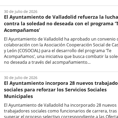
Fecha
de
30 de julio de 2026
la
El Ayuntamiento de Valladolid refuerza la luch
noticia
contra la soledad no deseada con el programa ‘
Acompañamos’
El Ayuntamiento de Valladolid ha aprobado un convenio 
colaboración con la Asociación Cooperación Social de Cast
y León (COSOCIAL) para el desarrollo del programa ‘Te
Acompañamos’, una iniciativa que busca combatir la sol
no deseada a través del acompañamiento...
Fecha
de
30 de julio de 2026
la
El Ayuntamiento incorpora 28 nuevos trabajado
noticia
sociales para reforzar los Servicios Sociales
Municipales
El Ayuntamiento de Valladolid ha incorporado 28 nuevos
trabajadores sociales como funcionarios de carrera, tras
superar el proceso selectivo correspondiente a las Ofert