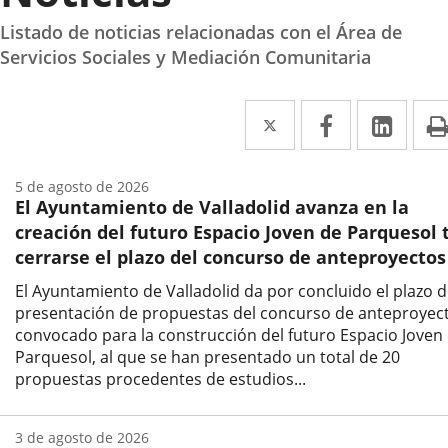
Listado de noticias relacionadas con el Área de
Servicios Sociales y Mediación Comunitaria
Twitter
Enlace
Facebook
Enlace
Link
Enla
a
a
a
una
una
una
5 de agosto de 2026
El Ayuntamiento de Valladolid avanza en la
aplicación
aplicación
aplic
creación del futuro Espacio Joven de Parquesol 
externa.
externa.
exte
cerrarse el plazo del concurso de anteproyectos
El Ayuntamiento de Valladolid da por concluido el plazo 
presentación de propuestas del concurso de anteproyec
convocado para la construcción del futuro Espacio Joven
Parquesol, al que se han presentado un total de 20
propuestas procedentes de estudios...
Fecha
de
3 de agosto de 2026
la