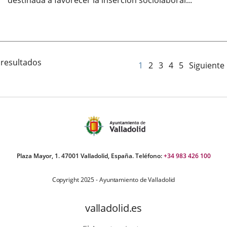
destinada a favorecer la inserción sociolaboral...
Fecha
de
la
noticia
 resultados
1
2
3
4
5
Siguiente
Plaza Mayor, 1. 47001 Valladolid, España. Teléfono:
+34 983 426 100
Copyright 2025 - Ayuntamiento de Valladolid
valladolid.es