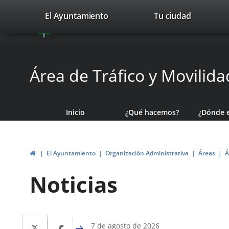
Portal
Saltar al contenido
valladolid.es
El Ayuntamiento
Tu ciudad
avaTop
Web
del
Ayuntamiento
Área de Tráfico y Movilida
de
Valladolid
Inicio
¿Qué hacemos?
¿Dónde 
Inicio
El Ayuntamiento
Organización Administrativa
Áreas
Á
Noticias
Twitter
Enlace
Facebook
Enlace
7 de agosto de 2026