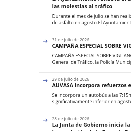
las molestias al tráfico
Durante el mes de julio se han reali
de asfalto en agosto.El Ayuntamient
Fecha
de
31 de julio de 2026
la
CAMPAÑA ESPECIAL SOBRE VI
noticia
CAMPAÑA ESPECIAL SOBRE VIGILANCI
General de Tráfico, la Policía Muni
Fecha
de
29 de julio de 2026
la
AUVASA incorpora refuerzos en
noticia
Se incorpora un autobús a las 7:15h 
significativamente inferior en agost
Fecha
de
28 de julio de 2026
la
La Junta de Gobierno inicia la
noticia