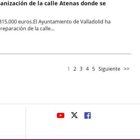
anización de la calle Atenas donde se
 315.000 euros.El Ayuntamiento de Valladolid ha
eparación de la calle...
1
2
3
4
5
Siguiente
>>
avaHeaderSocial
ENLACE
ENLACE
ENLACE
A
A
A
UNA
UNA
UNA
APLICACIÓN
APLICACIÓN
APLICACIÓN