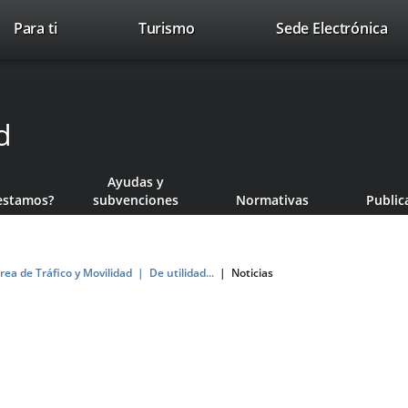
Este
En
Para ti
Turismo
Sede Electrónica
Accesibilidad
Trabaja con nosotros
Contac
enlace
a
se
un
abrirá
apl
en
ext
d
una
ventana
nueva.
Ayudas y
estamos?
subvenciones
Normativas
Public
rea de Tráfico y Movilidad
De utilidad...
Noticias