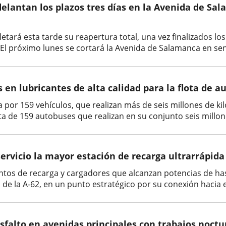
delantan los plazos tres días en la Avenida de Sa
etará esta tarde su reapertura total, una vez finalizados lo
El próximo lunes se cortará la Avenida de Salamanca en sent
 en lubricantes de alta calidad para la flota de a
a por 159 vehículos, que realizan más de seis millones de ki
a de 159 autobuses que realizan en su conjunto seis millone
servicio la mayor estación de recarga ultrarrápida
untos de recarga y cargadores que alcanzan potencias de ha
e la A-62, en un punto estratégico por su conexión hacia el
sfalto en avenidas principales con trabajos noct