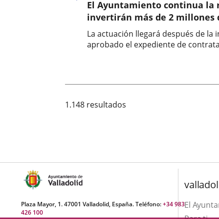
El Ayuntamiento continua la r
noticia
invertirán más de 2 millones 
La actuación llegará después de la 
aprobado el expediente de contrataci
Fecha
de
la
noticia
1.148 resultados
valladol
El Ayunt
Plaza Mayor, 1. 47001 Valladolid, España. Teléfono:
+34 983
426 100
Para ti