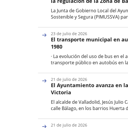
la regulación de la Zona de B
La Junta de Gobierno Local del Ayu
Sostenible y Segura (PIMUSSVA) para 
Fecha
de
23 de julio de 2026
la
El transporte municipal en au
noticia
1980
· La evolución del uso de bus en el 
transporte público en autobús en la 
Fecha
de
21 de julio de 2026
la
El Ayuntamiento avanza en la
noticia
Victoria
El alcalde de Valladolid, Jesús Jul
calle Bálago, en los barrios Huerta 
Fecha
de
21 de julio de 2026
la