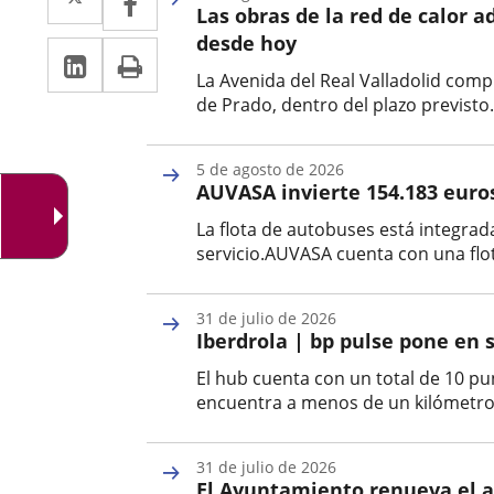
Las obras de la red de calor a
a
a
desde hoy
LinkedIn
Enlace
Imprimir
una
una
La Avenida del Real Valladolid compl
a
aplicación
aplicación
de Prado, dentro del plazo previsto.
una
externa.
externa.
Fecha
de
aplicación
5 de agosto de 2026
la
AUVASA invierte 154.183 euros
noticia
externa.
La flota de autobuses está integrad
servicio.AUVASA cuenta con una flot
Fecha
de
31 de julio de 2026
la
Iberdrola | bp pulse pone en 
noticia
El hub cuenta con un total de 10 p
encuentra a menos de un kilómetro d
Fecha
de
31 de julio de 2026
la
El Ayuntamiento renueva el a
noticia