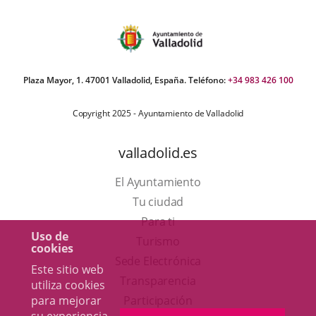
Plaza Mayor, 1. 47001 Valladolid, España. Teléfono:
+34 983 426 100
Copyright 2025 - Ayuntamiento de Valladolid
valladolid.es
El Ayuntamiento
Tu ciudad
Para ti
Uso de
Este
Turismo
cookies
enlace
Enlace
Sede Electrónica
Este sitio web
se
a
Transparencia
utiliza cookies
abrirá
una
para mejorar
Participación