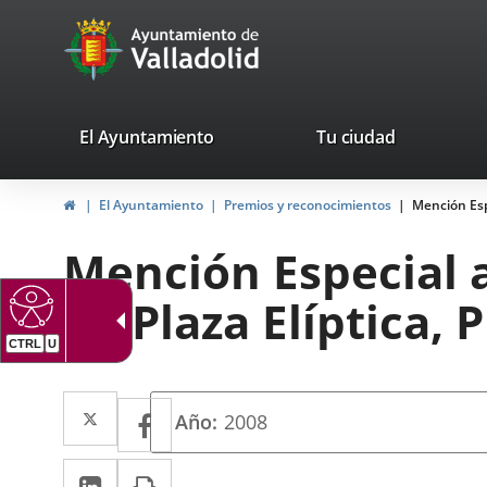
Portal
Saltar al contenido
avaTop
Web
del
Ayuntamiento
valladolid.es
El Ayuntamiento
Tu ciudad
de
Inicio
El Ayuntamiento
Premios y reconocimientos
Mención Espe
Valladolid
Mención Especial a
de Plaza Elíptica,
Twitter
Enlace
Facebook
Enlace
Año
2008
a
a
LinkedIn
Enlace
Imprimir
una