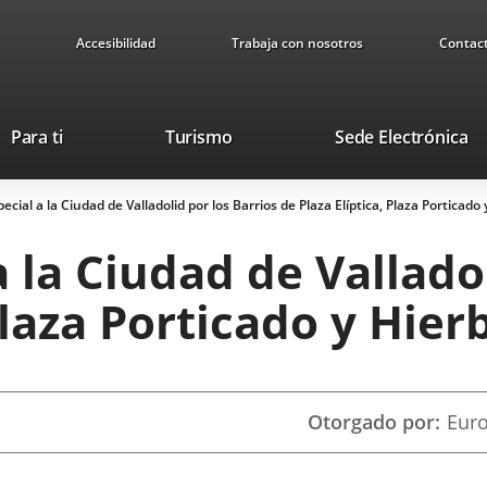
Accesibilidad
Trabaja con nosotros
Contac
Este
En
Para ti
Turismo
Sede Electrónica
enlace
a
se
u
cial a la Ciudad de Valladolid por los Barrios de Plaza Elíptica, Plaza Porticad
abrirá
ap
en
ex
 la Ciudad de Valladol
una
ventana
 Plaza Porticado y Hie
nueva.
Otorgado por
Euro