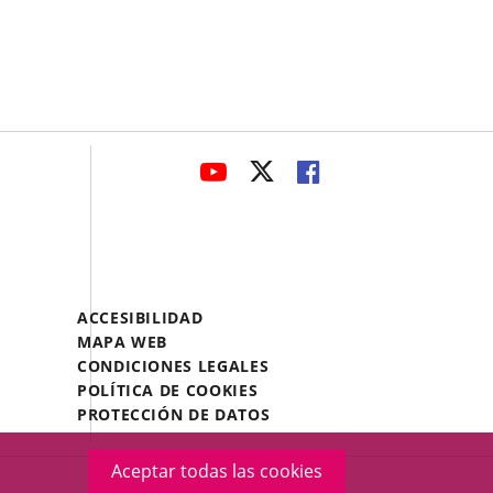
avaHeaderSocial
ENLACE
ENLACE
ENLACE
A
A
A
UNA
UNA
UNA
APLICACIÓN
APLICACIÓN
APLICACIÓN
EXTERNA.
EXTERNA.
EXTERNA.
Menú
ACCESIBILIDAD
Legal
MAPA WEB
Footer
CONDICIONES LEGALES
POLÍTICA DE COOKIES
PROTECCIÓN DE DATOS
Aceptar todas las cookies