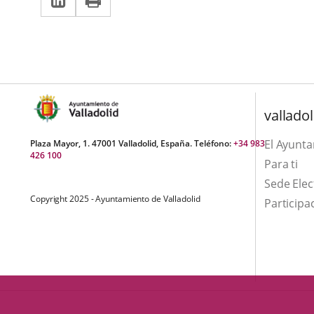
una
a
aplicación
aplicación
una
externa.
externa.
aplicación
externa.
valladol
El Ayunt
Plaza Mayor, 1. 47001 Valladolid, España. Teléfono:
+34 983
426 100
Para ti
Sede Elec
Copyright 2025 - Ayuntamiento de Valladolid
Participa