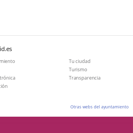
id.es
amiento
Tu ciudad
Este
Turismo
Enlace
enlace
trónica
Transparencia
a
se
ción
una
abrirá
aplicación
en
Otras webs del ayuntamiento
externa.
una
ventana
nueva.