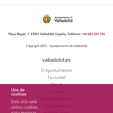
Plaza Mayor, 1. 47001 Valladolid, España. Teléfono:
+34 983 426 100
Copyright 2025 - Ayuntamiento de Valladolid
valladolid.es
El Ayuntamiento
Tu ciudad
Para ti
Uso de
Este
Turismo
cookies
enlace
Enlace
Sede Electrónica
Este sitio web
se
a
Transparencia
utiliza cookies
abrirá
una
para mejorar
Participación