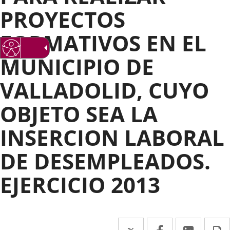
PROYECTOS
FORMATIVOS EN EL
MUNICIPIO DE
VALLADOLID, CUYO
OBJETO SEA LA
INSERCION LABORAL
DE DESEMPLEADOS.
EJERCICIO 2013
Twitter
Enlace
Facebook
Enlace
Linke
Enlace
I