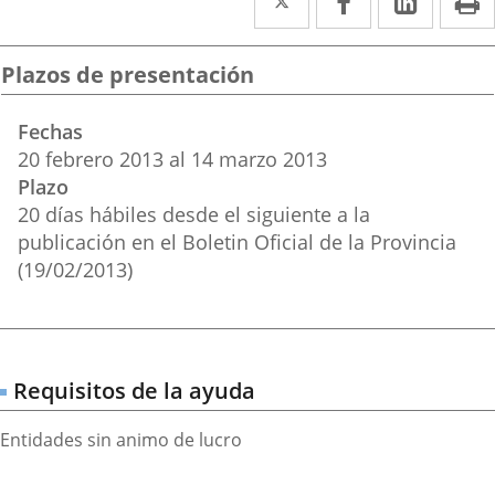
a
a
a
una
una
una
Plazos de presentación
aplicación
aplicación
aplica
Fechas
externa.
externa.
extern
20
febrero
2013
al
14
marzo
2013
Plazo
20 días hábiles desde el siguiente a la
publicación en el Boletin Oficial de la Provincia
(19/02/2013)
Requisitos de la ayuda
Entidades sin animo de lucro