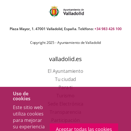
Plaza Mayor, 1. 47001 Valladolid, España. Teléfono:
+34 983 426 100
Copyright 2025 - Ayuntamiento de Valladolid
valladolid.es
El Ayuntamiento
Tu ciudad
Para ti
Uso de
Este
Turismo
cookies
enlace
Enlace
Sede Electrónica
Este sitio web
se
a
Transparencia
utiliza cookies
abrirá
una
para mejorar
Participación
su experiencia
en
aplicación
Aceptar todas las cookies