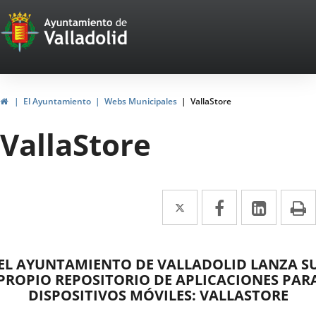
Portal
Saltar al contenido
Web
del
Ayuntamiento
Inicio
El Ayuntamiento
Webs Municipales
VallaStore
de
VallaStore
Valladolid
Twitter
Enlace
Facebook
Enlace
Linke
Enlace
I
a
a
a
una
una
una
ontenido
EL AYUNTAMIENTO DE VALLADOLID LANZA S
aplicación
aplicación
aplica
PROPIO REPOSITORIO DE APLICACIONES PAR
DISPOSITIVOS MÓVILES:
externa.
V
ALLASTORE
externa.
extern