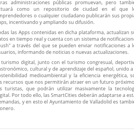
tras administraciones públicas promuevan, pero tambi
ctuará como un repositorio de ciudad en el que l
mprendedores o cualquier ciudadano publicarán sus propi
pps, incentivando y ampliando su difusión.
odas las Apps contenidas en dicha plataforma, actualizan s
atos en tiempo real y cuenta con un sistema de notificacion
push" a través del que se pueden enviar notificaciones a l
suarios, informando de noticias o nuevas actualizaciones.
l turismo digital, junto con el turismo congresual, deportiv
astronómico, cultural y de aprendizaje del español, unido a 
ostenibilidad medioambiental y la eficiencia energética, s
os recursos que nos permitirán atraer en un futuro próximo
os turistas, que podrán utilizar masivamente la tecnolog
gital. Por todo ello, las SmartCities deberán adaptarse a es
emandas, y en esto el Ayuntamiento de Valladolid es tambi
ionero.