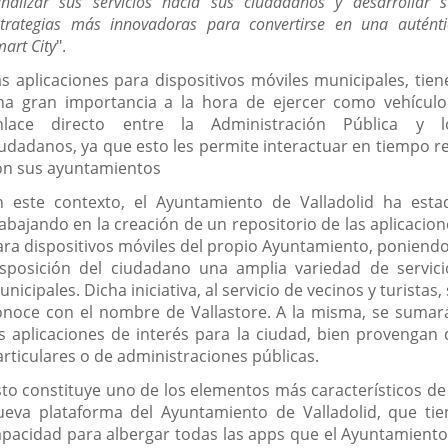
analizar sus servicios hacia sus ciudadanos y desarrollar s
strategias más innovadoras para convertirse en una auténti
art City
".
as aplicaciones para dispositivos móviles municipales, tien
na gran importancia a la hora de ejercer como vehículo
nlace directo entre la Administración Pública y l
iudadanos, ya que esto les permite interactuar en tiempo re
on sus ayuntamientos
n este contexto, el Ayuntamiento de Valladolid ha esta
rabajando en la creación de un repositorio de las aplicacion
ara dispositivos móviles del propio Ayuntamiento, poniendo
isposición del ciudadano una amplia variedad de servici
nicipales. Dicha iniciativa, al servicio de vecinos y turistas,
onoce con el nombre de Vallastore. A la misma, se sumar
as aplicaciones de interés para la ciudad, bien provengan 
articulares o de administraciones públicas.
sto constituye uno de los elementos más característicos de 
ueva plataforma del Ayuntamiento de Valladolid, que tie
apacidad para albergar todas las apps que el Ayuntamiento