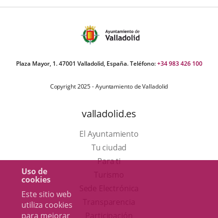
Plaza Mayor, 1. 47001 Valladolid, España. Teléfono:
+34 983 426 100
Copyright 2025 - Ayuntamiento de Valladolid
valladolid.es
El Ayuntamiento
Tu ciudad
Para ti
Uso de
Este
Turismo
cookies
enlace
Enlace
Sede Electrónica
Este sitio web
se
a
Transparencia
utiliza cookies
abrirá
una
Participación
para mejorar