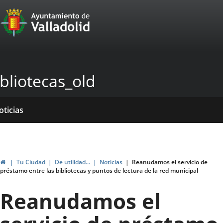
Portal
Saltar al contenido
Web
del
Ayuntamiento
bliotecas_old
de
Valladolid
icio
rvicios
entros
ormativas
blicaciones
oticias
Inicio
Tu Ciudad
De utilidad...
Noticias
Reanudamos el servicio de
préstamo entre las bibliotecas y puntos de lectura de la red municipal
Reanudamos el