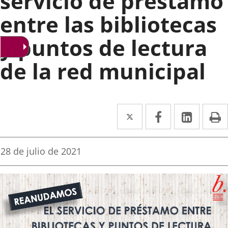
servicio de préstamo
entre las bibliotecas
y puntos de lectura
de la red municipal
Twitter
Enlace
Facebook
Enlace
Linke
Enlace
I
a
a
a
una
una
una
Fecha
28 de julio de 2021
de
aplicación
aplicación
aplica
la
noticia
externa.
externa.
extern