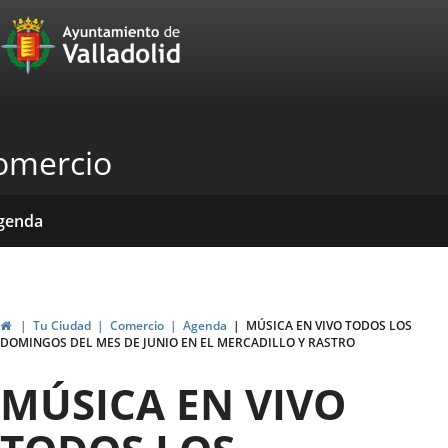
Portal
Saltar al contenido
Web
del
Ayuntamiento
omercio
de
Valladolid
icio
rvicios
entros
yudas
ormativas
blicaciones
ticias
genda
ubvenciones
Inicio
Tu Ciudad
Comercio
Agenda
MÚSICA EN VIVO TODOS LOS
DOMINGOS DEL MES DE JUNIO EN EL MERCADILLO Y RASTRO
MÚSICA EN VIVO