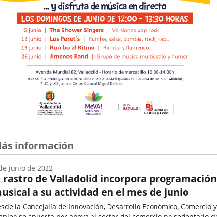
ás información
de junio de 2022
l rastro de Valladolid incorpora programación
usical a su actividad en el mes de junio
sde la Concejalía de Innovación, Desarrollo Económico, Comercio y
pleo se apuesta por apoya al sector del comercio no sedentario d