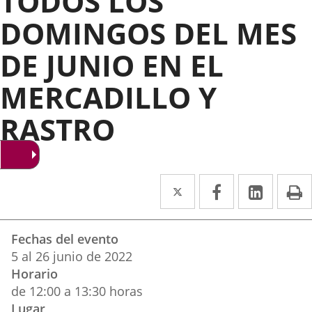
TODOS LOS
DOMINGOS DEL MES
DE JUNIO EN EL
MERCADILLO Y
RASTRO
Twitter
Enlace
Facebook
Enlace
Linke
Enlace
I
a
a
a
Datos
una
una
una
Fechas del evento
del
aplicación
aplicación
aplica
5
al
26
junio
de 2022
evento
Horario
externa.
externa.
extern
de 12:00 a 13:30 horas
Lugar