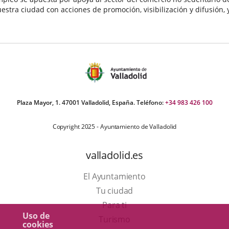
estra ciudad con acciones de promoción, visibilización y difusión, 
e supone un sector de gran interés, tanto por su...
echa
e
oticia
Plaza Mayor, 1. 47001 Valladolid, España. Teléfono:
+34 983 426 100
Copyright 2025 - Ayuntamiento de Valladolid
valladolid.es
El Ayuntamiento
Tu ciudad
Para ti
Uso de
Este
Turismo
cookies