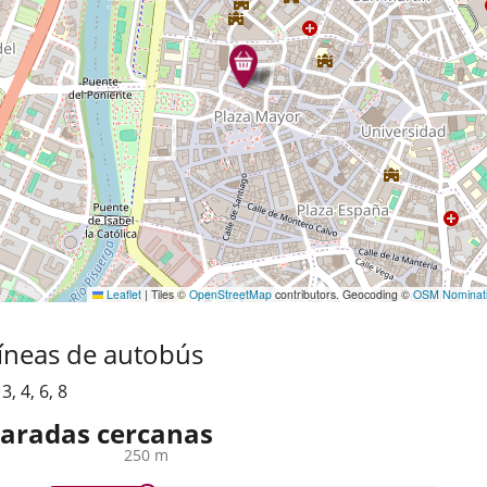
Leaflet
|
Tiles ©
OpenStreetMap
contributors. Geocoding ©
OSM Nominat
íneas de autobús
,
3
,
4
,
6
,
8
aradas cercanas
250 m