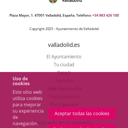
Plaza Mayor, 1. 47001 Valladolid, España. Teléfono:
+34 983 426 100
Copyright 2025 - Ayuntamiento de Valladolid
valladolid.es
El Ayuntamiento
Tu ciudad
Para ti
Uso de
Este
Turismo
cookies
enlace
Enlace
Sede Electrónica
Este sitio web
se
a
Transparencia
utiliza cookies
abrirá
una
para mejorar
Participación
su experiencia
en
aplicación
Aceptar todas las cookies
de
una
externa.
Otras webs del ayuntamiento
navegación.