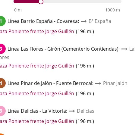
0 m
1000 m
1
Línea
Barrio España - Covaresa
:
Bº España
Enlace
aza Poniente frente Jorge Guillén
(
196
m.
)
a
una
3
Línea
Las Flores - Girón (Cementerio Contiendas)
:
La
aplicación
lores
externa.
Enlace
aza Poniente frente Jorge Guillén
(
196
m.
)
a
una
4
Línea
Pinar de Jalón - Fuente Berrocal
:
Pinar Jalón
aplicación
externa.
Enlace
aza Poniente frente Jorge Guillén
(
196
m.
)
a
una
6
Línea
Delicias - La Victoria
:
Delicias
aplicación
externa.
Enlace
aza Poniente frente Jorge Guillén
(
196
m.
)
a
una