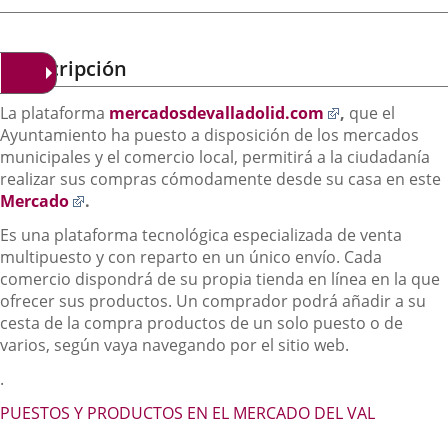
una
aplicación
externa.
Descripción
Enlace
La plataforma
mercadosdevalladolid.com
,
que el
a
Ayuntamiento ha puesto a disposición de los mercados
una
municipales y el comercio local, permitirá a la ciudadanía
aplicación
realizar sus compras cómodamente desde su casa en este
Enlace
externa.
Mercado
.
a
Es una plataforma tecnológica especializada de venta
una
multipuesto y con reparto en un único envío. Cada
aplicación
comercio dispondrá de su propia tienda en línea en la que
externa.
ofrecer sus productos. Un comprador podrá añadir a su
cesta de la compra productos de un solo puesto o de
varios, según vaya navegando por el sitio web.
.
PUESTOS Y PRODUCTOS EN EL MERCADO DEL VAL