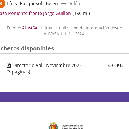
8
Línea
Parquesol - Belén
:
Belén
aplicación
externa.
Enlace
aza Poniente frente Jorge Guillén
(
196
m.
)
a
una
Fuente:
AUVASA
.
Última actualización de información desde
aplicación
AUVASA:
feb 11, 2024
externa.
icheros disponibles
Directorio Val - Noviembre 2023
433
KB
(3 páginas)