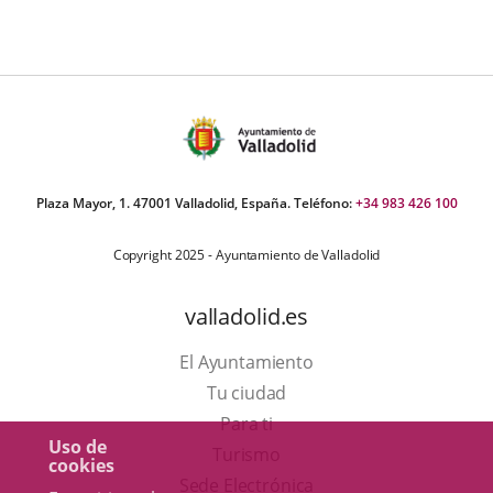
il
ur
úmero
e
apositivas:
Plaza Mayor, 1. 47001 Valladolid, España. Teléfono:
+34 983 426 100
Copyright 2025 - Ayuntamiento de Valladolid
valladolid.es
El Ayuntamiento
Tu ciudad
Para ti
Uso de
Este
Turismo
cookies
enlace
Enlace
Sede Electrónica