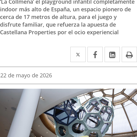
‘La Collmena’ el playground infantil completamente
indoor más alto de España, un espacio pionero de
cerca de 17 metros de altura, para el juego y
disfrute familiar, que refuerza la apuesta de
Castellana Properties por el ocio experiencial
Twitter
Enlace
Facebook
Enlace
Linke
Enlace
I
a
a
a
una
una
una
Fecha
22 de mayo de 2026
de
aplicación
aplicación
aplica
la
noticia
externa.
externa.
extern