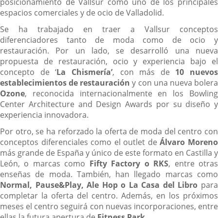
posicionamiento de Vallsur como uno de los principales
espacios comerciales y de ocio de Valladolid.
Se ha trabajado en traer a Vallsur conceptos
diferenciadores tanto de moda como de ocio y
restauración. Por un lado, se desarrolló una nueva
propuesta de restauración, ocio y experiencia bajo el
concepto de ‘
La Chismería’
, con más de
10 nuevos
establecimientos de restauración
y con una nueva boler
Ozone
, reconocida internacionalmente en los Bowling
Center Architecture and Design Awards por su diseño y
experiencia innovadora.
Por otro, se ha reforzado la oferta de moda del centro con
conceptos diferenciales como el outlet de
Álvaro Moren
más grande de España y único de este formato en Castilla y
León, o marcas como
Fifty Factory o RKS
, entre otra
enseñas de moda. También, han llegado marcas como
Normal, Pause&Play, Ale Hop o La Casa del Libro
par
completar la oferta del centro. Además, en los próximos
meses el centro seguirá con nuevas incorporaciones, entre
ellas la futura apertura de
Fitness Park
.