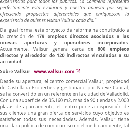
experiencias para todos los públicos. La Collmena representa
perfectamente esta evolución y nuestra apuesta por seguir
ofreciendo propuestas diferenciales que enriquezcan la
experiencia de quienes visitan Vallsur cada día."
De igual forma, este proyecto de reforma ha contribuido a
la creación de
179 empleos directos asociados a las
nuevas aperturas y operadores incorporados
.
Actualmente, Vallsur genera cerca de
800 empleo
directos y alrededor de 120 indirectos vinculados a su
actividad.
Enlace
Sobre Vallsur
-
www.vallsur.com
a
Desde su apertura, el centro comercial Vallsur, propiedad
una
de Castellana Properties y gestionado por Nueve Capital,
aplicación
se ha convertido en un referente en la ciudad de Valladolid.
externa.
Con una superficie de 35.160 m2, más de 90 tiendas y 2.000
plazas de aparcamiento, el centro pone a disposición de
sus clientes una gran oferta de servicios cuyo objetivo es
satisfacer todas sus necesidades. Además, Vallsur tiene
una clara política de compromiso en el medio ambiente, tal