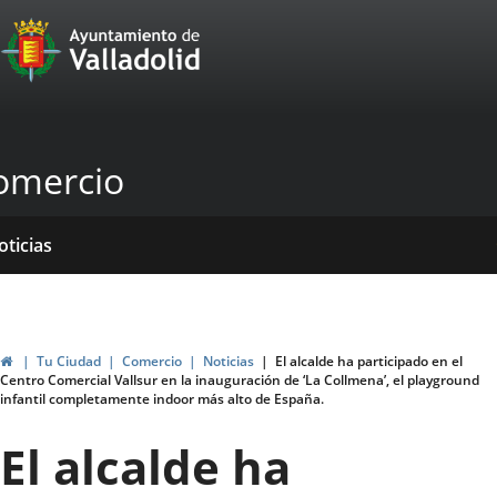
Portal
Saltar al contenido
Web
del
Ayuntamiento
omercio
de
Valladolid
icio
rvicios
entros
yudas
ormativas
blicaciones
oticias
genda
ubvenciones
Inicio
Tu Ciudad
Comercio
Noticias
El alcalde ha participado en el
Centro Comercial Vallsur en la inauguración de ‘La Collmena’, el playground
infantil completamente indoor más alto de España.
El alcalde ha