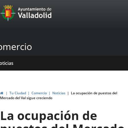
Portal
Saltar al contenido
Web
del
Ayuntamiento
omercio
de
Valladolid
icio
rvicios
entros
yudas
ormativas
blicaciones
oticias
genda
ubvenciones
Inicio
Tu Ciudad
Comercio
Noticias
La ocupación de puestos del
Mercado del Val sigue creciendo
La ocupación de