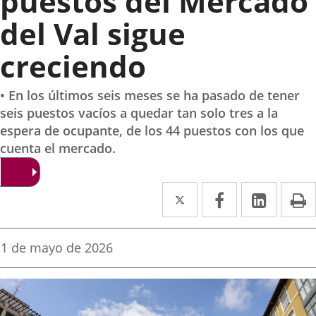
puestos del Mercado
del Val sigue
creciendo
• En los últimos seis meses se ha pasado de tener
seis puestos vacíos a quedar tan solo tres a la
espera de ocupante, de los 44 puestos con los que
cuenta el mercado.
Twitter
Enlace
Facebook
Enlace
Linke
Enlace
I
a
a
a
una
una
una
Fecha
1 de mayo de 2026
de
aplicación
aplicación
aplica
la
noticia
externa.
externa.
extern