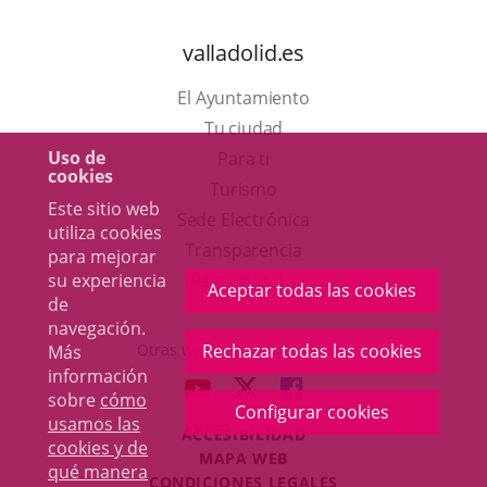
valladolid.es
El Ayuntamiento
Tu ciudad
Uso de
Para ti
cookies
Este
Turismo
Este sitio web
enlace
Enlace
Sede Electrónica
utiliza cookies
se
a
Transparencia
para mejorar
abrirá
una
su experiencia
Participación
Aceptar todas las cookies
de
en
aplicación
navegación.
una
externa.
Rechazar todas las cookies
Otras webs del ayuntamiento
Más
ventana
información
aderSocial
ENLACE
ENLACE
ENLACE
sobre
cómo
nueva.
Configurar cookies
A
A
A
usamos las
ACCESIBILIDAD
UNA
UNA
UNA
cookies y de
MAPA WEB
APLICACIÓN
APLICACIÓN
APLICACIÓN
qué manera
r
CONDICIONES LEGALES