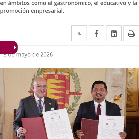
en ámbitos como el gastronómico, el educativo y la
promoción empresarial.
Twitter
Enlace
Facebook
Enlace
Linke
Enlace
I
a
a
a
una
una
una
Fecha
13 de mayo de 2026
de
aplicación
aplicación
aplica
la
noticia
externa.
externa.
extern