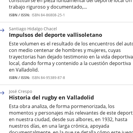
constituirse en pieza fundamental del deporte local Un
trabajo riguroso y documentado,...
Autor
ISBN / ISSN
ISBN 84-86808-25-1
Santiago Hidalgo Chacel
Impulsos del deporte vallisoletano
Este volumen es el resultado de los encuentros del aut
con medio centenar de hombres y mujeres, cuyas
trayectorias han dejado testimonio en la vida deportiva
local, dando forma y contenido a la cuestión deportiva
en Valladolid.
Autor
ISBN / ISSN
ISBN 84-95389-87-8
José Crespo
Historia del rugby en Valladolid
Esta obra analiza, de forma pormenorizada, los
momentos y personajes más relevantes de este deport
en nuestra ciudad, desde sus albores, en 1932, hasta
nuestros días, en una larga crónica, apoyada
documentalmente, en la que se detalla cómo este jueg