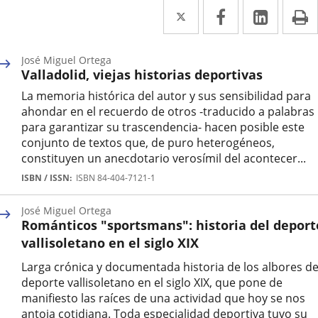
Twitter
Enlace
Facebook
Enlace
Linke
Enlace
I
a
a
a
una
una
una
José Miguel Ortega
Valladolid, viejas historias deportivas
aplicación
aplicación
aplica
La memoria histórica del autor y sus sensibilidad para
externa.
externa.
extern
ahondar en el recuerdo de otros -traducido a palabras
para garantizar su trascendencia- hacen posible este
conjunto de textos que, de puro heterogéneos,
constituyen un anecdotario verosímil del acontecer...
Autor
ISBN / ISSN
ISBN 84-404-7121-1
José Miguel Ortega
Románticos "sportsmans": historia del deport
vallisoletano en el siglo XIX
Larga crónica y documentada historia de los albores de
deporte vallisoletano en el siglo XIX, que pone de
manifiesto las raíces de una actividad que hoy se nos
antoja cotidiana. Toda especialidad deportiva tuvo su