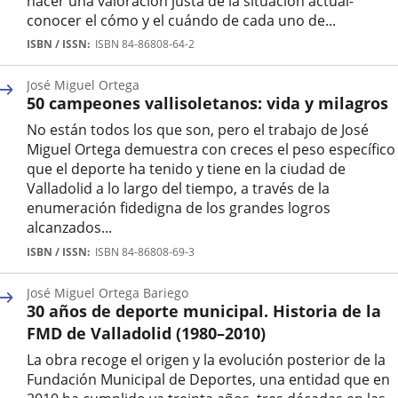
hacer una valoración justa de la situación actual-
conocer el cómo y el cuándo de cada uno de...
Autor
ISBN / ISSN
ISBN 84-86808-64-2
José Miguel Ortega
50 campeones vallisoletanos: vida y milagros
No están todos los que son, pero el trabajo de José
Miguel Ortega demuestra con creces el peso específico
que el deporte ha tenido y tiene en la ciudad de
Valladolid a lo largo del tiempo, a través de la
enumeración fidedigna de los grandes logros
alcanzados...
Autor
ISBN / ISSN
ISBN 84-86808-69-3
José Miguel Ortega Bariego
30 años de deporte municipal. Historia de la
FMD de Valladolid (1980–2010)
La obra recoge el origen y la evolución posterior de la
Fundación Municipal de Deportes, una entidad que en