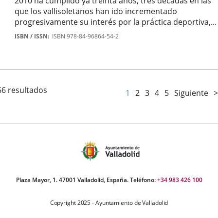
2010 ha cumplido ya treinta años, tres décadas en las
que los vallisoletanos han ido incrementado
progresivamente su interés por la práctica deportiva,...
Autor
ISBN / ISSN
ISBN 978-84-96864-54-2
66 resultados
1
2
3
4
5
Siguiente
>
Plaza Mayor, 1. 47001 Valladolid, España. Teléfono:
+34 983 426 100
Copyright 2025 - Ayuntamiento de Valladolid