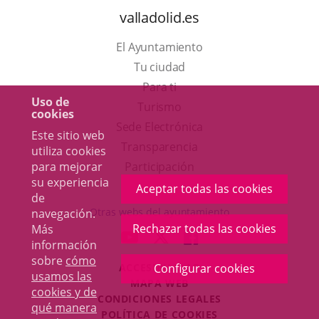
valladolid.es
El Ayuntamiento
Tu ciudad
Para ti
Uso de
Este
Turismo
cookies
enlace
Enlace
Sede Electrónica
Este sitio web
se
a
Transparencia
utiliza cookies
abrirá
una
Participación
para mejorar
su experiencia
en
aplicación
Aceptar todas las cookies
de
una
externa.
Otras webs del ayuntamiento
navegación.
ventana
Rechazar todas las cookies
Más
aderSocial
ENLACE
ENLACE
ENLACE
información
nueva.
A
A
A
sobre
cómo
ACCESIBILIDAD
Configurar cookies
UNA
UNA
UNA
usamos las
MAPA WEB
APLICACIÓN
APLICACIÓN
APLICACIÓN
cookies y de
r
CONDICIONES LEGALES
EXTERNA.
EXTERNA.
EXTERNA.
qué manera
POLÍTICA DE COOKIES