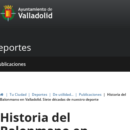
Portal
Saltar al contenido
Web
del
Ayuntamiento
eportes
de
Valladolid
icio
rvicios
entros
ormativas
ublicaciones
ticias
genda
Inicio
Tu Ciudad
Deportes
De utilidad...
Publicaciones
Historia del
Balonmano en Valladolid. Siete décadas de nuestro deporte
Historia del