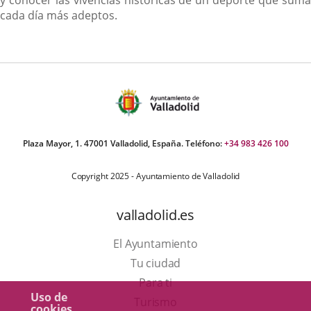
y conocer las vivencias históricas de un deporte que suma
cada día más adeptos.
Plaza Mayor, 1. 47001 Valladolid, España. Teléfono:
+34 983 426 100
Copyright 2025 - Ayuntamiento de Valladolid
valladolid.es
El Ayuntamiento
Tu ciudad
Para ti
Uso de
Este
Turismo
cookies