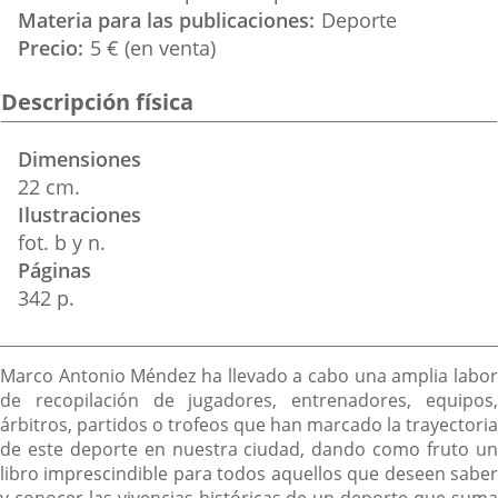
Materia para las publicaciones
Deporte
Precio
5 € (en venta)
Descripción física
Dimensiones
22 cm.
Ilustraciones
fot. b y n.
Páginas
342 p.
Descripción
Marco Antonio Méndez ha llevado a cabo una amplia labor
de recopilación de jugadores, entrenadores, equipos,
árbitros, partidos o trofeos que han marcado la trayectoria
de este deporte en nuestra ciudad, dando como fruto un
libro imprescindible para todos aquellos que deseen saber