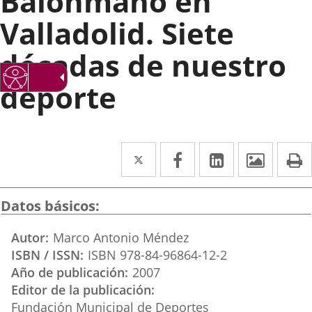
Balonmano en
Valladolid. Siete
décadas de nuestro
deporte
Twitter
Enlace
Facebook
Enlace
LinkedIn
Enlace
Imáge
I
a
a
a
una
una
una
Datos básicos
aplicación
aplicación
aplicación
Autor
Marco Antonio Méndez
externa.
externa.
externa.
ISBN / ISSN
ISBN 978-84-96864-12-2
Año de publicación
2007
Editor de la publicación
Fundación Municipal de Deportes