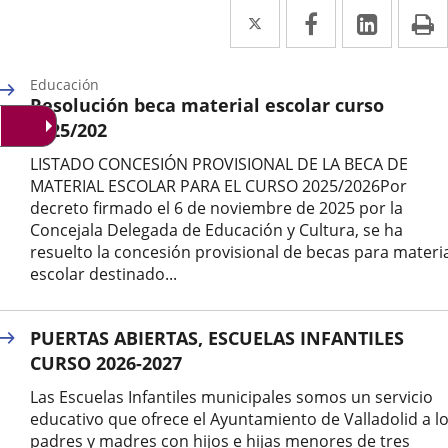
Twitter
Enlace
Facebook
Enlace
Linke
Enlace
I
a
a
a
una
una
una
Educación
Resolución beca material escolar curso
aplicación
aplicación
aplica
2025/202
externa.
externa.
extern
LISTADO CONCESIÓN PROVISIONAL DE LA BECA DE
MATERIAL ESCOLAR PARA EL CURSO 2025/2026Por
decreto firmado el 6 de noviembre de 2025 por la
Concejala Delegada de Educación y Cultura, se ha
resuelto la concesión provisional de becas para materi
escolar destinado...
Categoría
PUERTAS ABIERTAS, ESCUELAS INFANTILES
CURSO 2026-2027
Las Escuelas Infantiles municipales somos un servicio
educativo que ofrece el Ayuntamiento de Valladolid a l
padres y madres con hijos e hijas menores de tres