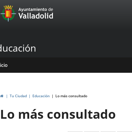
Portal
Saltar al contenido
Web
del
Ayuntamiento
ducación
de
Valladolid
icio
rvicios
entros
yudas
ormativas
blicaciones
ticias
genda
ubvenciones
Inicio
Tu Ciudad
Educación
Lo más consultado
Lo más consultado