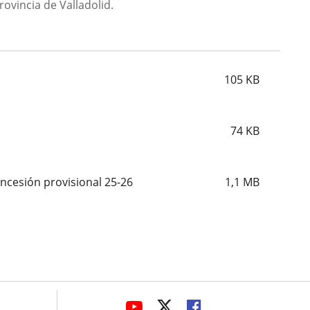
rovincia de Valladolid.
105
KB
74
KB
oncesión provisional 25-26
1,1
MB
avaHeaderSocial
ENLACE
ENLACE
ENLACE