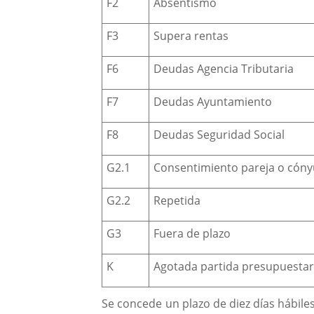
F2
Absentismo
F3
Supera rentas
F6
Deudas Agencia Tributaria
F7
Deudas Ayuntamiento
F8
Deudas Seguridad Social
G2.1
Consentimiento pareja o cóny
G2.2
Repetida
G3
Fuera de plazo
K
Agotada partida presupuestar
Se concede un plazo de diez días hábile