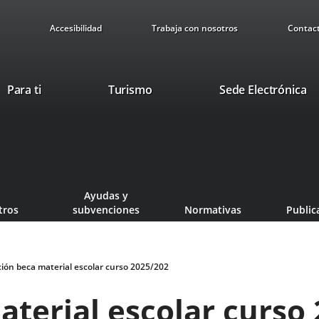
Accesibilidad
Trabaja con nosotros
Contac
Este
En
Para ti
Turismo
Sede Electrónica
enlace
a
se
u
abrirá
ap
en
ex
una
ventana
Ayudas y
nueva.
tros
subvenciones
Normativas
Public
ión beca material escolar curso 2025/202
terial escolar curso