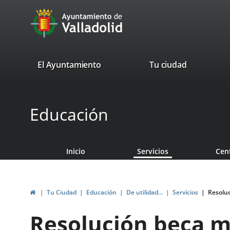
Portal
Saltar al contenido
avaTop
Web
del
Ayuntamiento
valladolid.es
El Ayuntamiento
Tu ciudad
de
Valladolid
Educación
Inicio
Servicios
Cen
Inicio
Tu Ciudad
Educación
De utilidad...
Servicios
Resoluc
Resolución beca ma