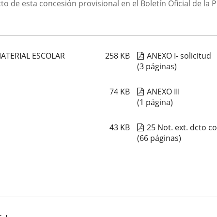
to de esta concesión provisional en el Boletín Oficial de la P
ATERIAL ESCOLAR
258
KB
ANEXO I- solicitud
(3 páginas)
74
KB
ANEXO III
(1 página)
43
KB
25 Not. ext. dcto c
(66 páginas)