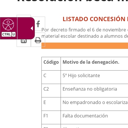
Descripción
Twitter
Enlace
LISTADO CONCESIÓN P
Facebook
Enlace
a
a
Por decreto firmado el 6 de noviembre d
LinkedIn
Enlace
Imprimir
material escolar destinado a alumnos de
una
una
a
aplicación
aplicación
una
externa.
externa.
Código
Motivo de la denegación.
aplicación
externa.
C
5º Hijo solicitante
C2
Enseñanza no obligatoria
E
No empadronado o escolarizad
F1
Falta documentación