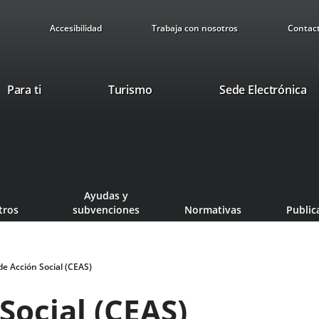
Accesibilidad
Trabaja con nosotros
Contac
Este
En
Para ti
Turismo
Sede Electrónica
enlace
a
se
u
abrirá
ap
en
ex
una
ventana
Ayudas y
nueva.
tros
subvenciones
Normativas
Public
de Acción Social (CEAS)
Social (CEAS)