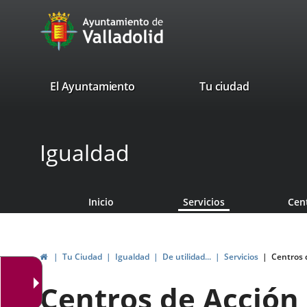
Portal
Saltar al contenido
avaTop
Web
del
Ayuntamiento
valladolid.es
El Ayuntamiento
Tu ciudad
de
Valladolid
Igualdad
Inicio
Servicios
Cen
Inicio
Tu Ciudad
Igualdad
De utilidad...
Servicios
Centros 
Centros de Acción 