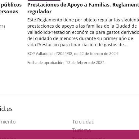
 públicos
Prestaciones de Apoyo a Familias. Reglamen
personas
regulador
Este Reglamento tiene por objeto regular las siguient
prestaciones de apoyo a las familias de la Ciudad de
2021
Valladolid:Prestación económica para gastos derivad
del cuidado de menores durante su primer año de
vida.Prestación para financiación de gastos de...
Tipo
Referencia
BOP Valladolid
nº
2024/38
, de 22 de febrero de 2024
boletin
de
Fecha de aprobación
12 de febrero de 2024
normativa
id.es
amiento
Tu ciudad
Este
Turismo
Enlace
enlace