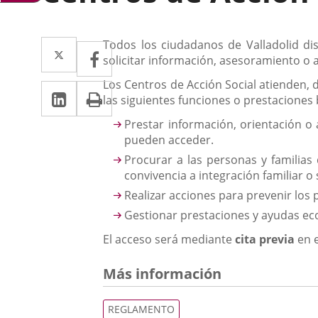
Descripción
Twitter
Enlace
Todos los ciudadanos de Valladolid d
Facebook
Enlace
solicitar información, asesoramiento o 
a
a
Los Centros de Acción Social atienden,
LinkedIn
Enlace
Imprimir
una
una
las siguientes funciones o prestaciones 
a
aplicación
aplicación
Prestar información, orientación o
una
pueden acceder.
externa.
externa.
Procurar a las personas y familias
aplicación
convivencia a integración familiar o 
externa.
Realizar acciones para prevenir los 
Gestionar prestaciones y ayudas eco
El acceso será mediante
cita previa
en e
Más información
REGLAMENTO