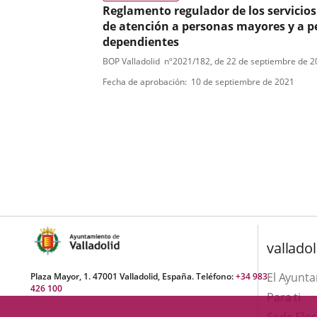
Reglamento regulador de los servicios
de atención a personas mayores y a 
dependientes
Tipo
Referencia
BOP Valladolid
nº
2021/182
, de 22 de septiembre de 
boletin
de
Fecha de aprobación
10 de septiembre de 2021
normativa
valladol
El Ayunt
Plaza Mayor, 1. 47001 Valladolid, España. Teléfono:
+34 983
426 100
Para ti