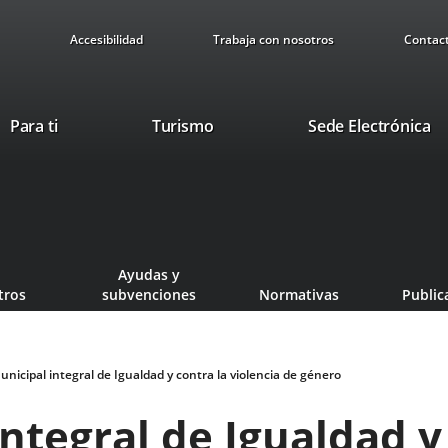
Accesibilidad
Trabaja con nosotros
Contac
Este
En
Para ti
Turismo
Sede Electrónica
enlace
a
se
u
abrirá
ap
en
ex
una
ventana
Ayudas y
nueva.
tros
subvenciones
Normativas
Public
unicipal integral de Igualdad y contra la violencia de género
integral de Igualdad y