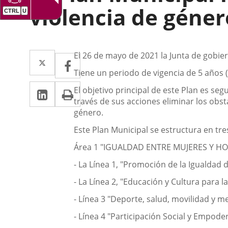
violencia de géner
Descripción
Twitter
Enlace
El 26 de mayo de 2021 la Junta de gobier
Facebook
Enlace
a
Tiene un periodo de vigencia de 5 años 
a
LinkedIn
Enlace
Imprimir
una
El objetivo principal de este Plan es se
una
través de sus acciones eliminar los obst
a
aplicación
aplicación
género.
una
externa.
externa.
Este Plan Municipal se estructura en tre
aplicación
Área 1 "IGUALDAD ENTRE MUJERES Y HOM
externa.
- La Línea 1, "Promoción de la Igualdad 
- La Línea 2, "Educación y Cultura para l
- Línea 3 "Deporte, salud, movilidad y 
- Línea 4 "Participación Social y Empode