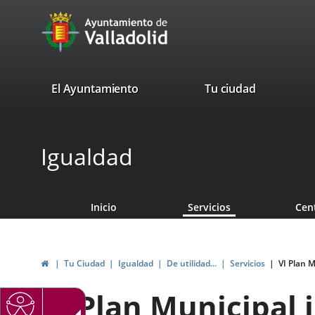
Portal
Saltar al contenido
avaTop
Web
del
Ayuntamiento
valladolid.es
El Ayuntamiento
Tu ciudad
de
Valladolid
Igualdad
Inicio
Servicios
Cen
Inicio
Tu Ciudad
Igualdad
De utilidad...
Servicios
VI Plan M
VI Plan Municipal 