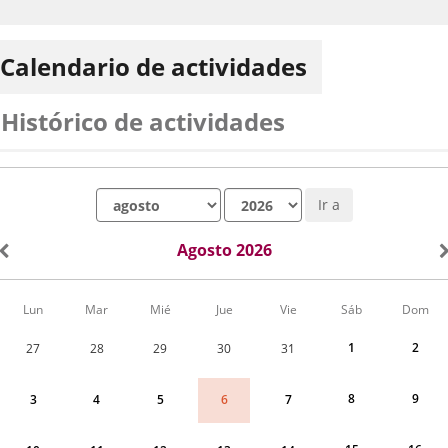
Calendario de actividades
Histórico de actividades
Mes
Año
Ir a
Agosto 2026
Calendario
Lun
Mar
Mié
Jue
Vie
Sáb
Dom
de
Actividades
1
2
27
28
29
30
31
correspondiente
a
agosto
8
9
6
3
4
5
7
2026