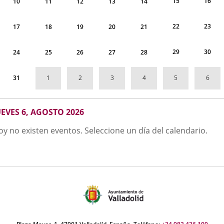
15
16
10
11
12
13
14
22
23
17
18
19
20
21
29
30
24
25
26
27
28
1
2
3
4
5
6
31
GOSTO
UEVES 6, AGOSTO 2026
026
oy no existen eventos. Seleccione un día del calendario.