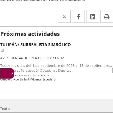
Twitter
Enlace
Facebook
Enlace
Linke
Enlace
I
a
a
a
una
una
una
Próximas actividades
aplicación
aplicación
aplica
TULIPÁN/ SURREALISTA SIMBÓLICO
externa.
externa.
extern
AV PISUERGA-HUERTA DEL REY / CRUZ
Fechas
Todos los días, del 1 de septiembre de 2026 al 15 de septiembre
del
Organizador
de 2026
Concejalía de Participación Ciudadana y Deportes
evento
de
Programa
Exposiciones en los centros cívicos
actividad
Espacio
Centro Cívico Bailarín Vicente Escudero
LIRIKAS
Fechas
2026
2
octubre
19:00 - 20:15
Búsqueda
Texto
del
Organizador
Concejalía de Participación Ciudadana y Deportes