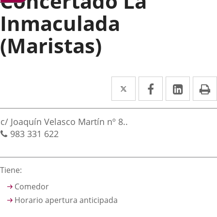
Concertado La
Inmaculada
(Maristas)
Twitter
Enlace
Facebook
Enlace
Linke
Enlace
I
a
a
a
irección
una
una
una
Dirección
c/ Joaquín Velasco Martín nº 8..
aplicación
aplicación
aplica
postal
Teléfonos
983 331 622
externa.
externa.
extern
Descripción
Tiene:
Comedor
Horario apertura anticipada