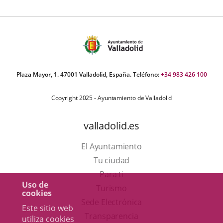
Plaza Mayor, 1. 47001 Valladolid, España. Teléfono:
+34 983 426 100
Copyright 2025 - Ayuntamiento de Valladolid
valladolid.es
El Ayuntamiento
Tu ciudad
Para ti
Uso de
Este
Turismo
cookies
enlace
Enlace
Sede Electrónica
Este sitio web
se
a
Transparencia
utiliza cookies