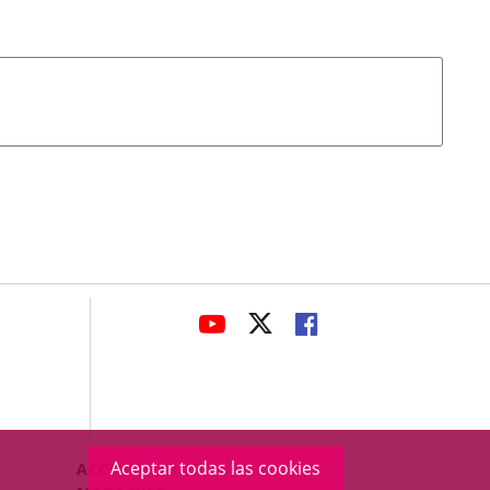
avaHeaderSocial
ENLACE
ENLACE
ENLACE
A
A
A
UNA
UNA
UNA
APLICACIÓN
APLICACIÓN
APLICACIÓN
EXTERNA.
EXTERNA.
EXTERNA.
Menú
Aceptar todas las cookies
ACCESIBILIDAD