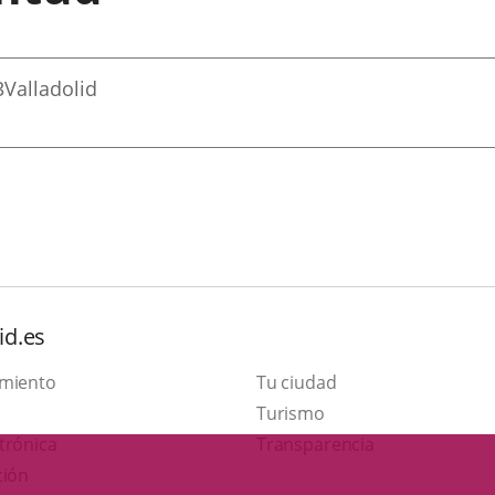
3
Valladolid
id.es
amiento
Tu ciudad
Este
Turismo
Enlace
enlace
trónica
Transparencia
a
se
ción