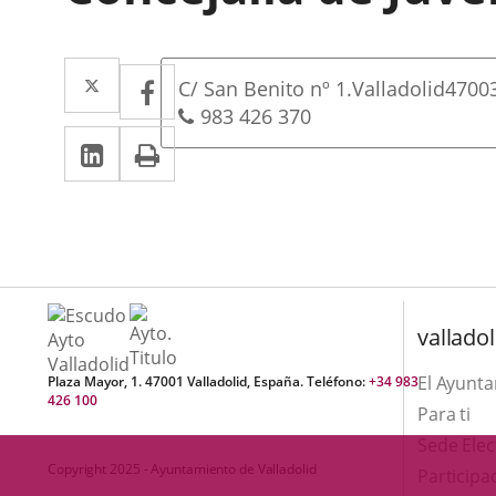
Dirección
Twitter
Enlace
Facebook
Enlace
Dirección
C/ San Benito nº 1.
Valladolid
4700
a
a
postal
Teléfonos
983 426 370
LinkedIn
Enlace
Imprimir
una
una
a
aplicación
aplicación
una
externa.
externa.
aplicación
externa.
valladol
El Ayunt
Plaza Mayor, 1. 47001 Valladolid, España. Teléfono:
+34 983
426 100
Para ti
Sede Elec
Copyright 2025 - Ayuntamiento de Valladolid
Participa