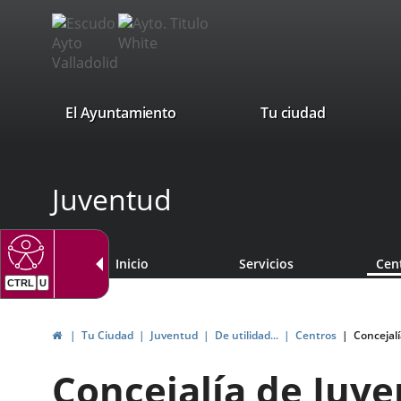
Portal
Saltar al contenido
avaTop
Web
del
Ayuntamiento
valladolid.es
El Ayuntamiento
Tu ciudad
de
Valladolid
Juventud
Inicio
Servicios
Cen
CTRL
U
Inicio
Tu Ciudad
Juventud
De utilidad...
Centros
Concejal
Concejalía de Juv