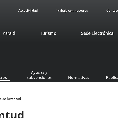
Accesibilidad
Trabaja con nosotros
Contac
Este
En
Para ti
Turismo
Sede Electrónica
enlace
a
se
u
abrirá
ap
en
ex
una
ventana
Ayudas y
nueva.
tros
subvenciones
Normativas
Public
ía de Juventud
entud