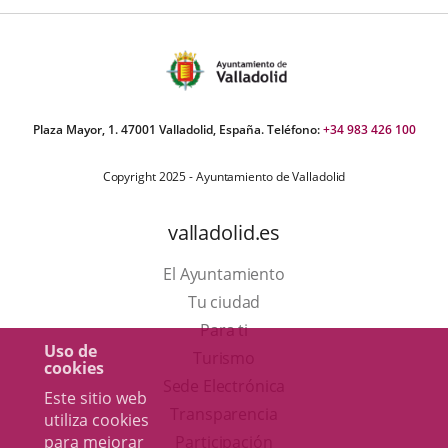
Plaza Mayor, 1. 47001 Valladolid, España. Teléfono:
+34 983 426 100
Copyright 2025 - Ayuntamiento de Valladolid
valladolid.es
El Ayuntamiento
Tu ciudad
Para ti
Uso de
Este
Turismo
cookies
enlace
Enlace
Sede Electrónica
Este sitio web
se
a
Transparencia
utiliza cookies
abrirá
una
para mejorar
Participación