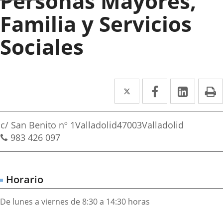
Personas Mayores,
Familia y Servicios
Sociales
Twitter
Enlace
Facebook
Enlace
Linke
Enlace
I
a
a
a
irección
una
una
una
Dirección
c/ San Benito nº 1
Valladolid
47003
Valladolid
aplicación
aplicación
aplica
postal
Teléfonos
983 426 097
externa.
externa.
extern
Horario
De lunes a viernes de 8:30 a 14:30 horas