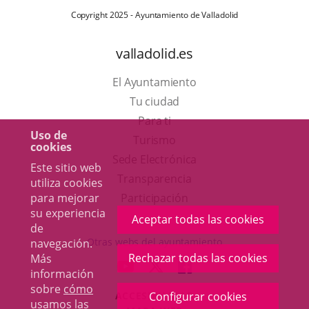
Copyright 2025 - Ayuntamiento de Valladolid
valladolid.es
El Ayuntamiento
Tu ciudad
Para ti
Uso de
Este
Turismo
cookies
enlace
Enlace
Sede Electrónica
Este sitio web
se
a
Transparencia
utiliza cookies
abrirá
una
Participación
para mejorar
su experiencia
en
aplicación
Aceptar todas las cookies
de
una
externa.
Otras webs del ayuntamiento
navegación.
ventana
Rechazar todas las cookies
Más
aderSocial
ENLACE
ENLACE
ENLACE
información
nueva.
A
A
A
sobre
cómo
ACCESIBILIDAD
Configurar cookies
UNA
UNA
UNA
usamos las