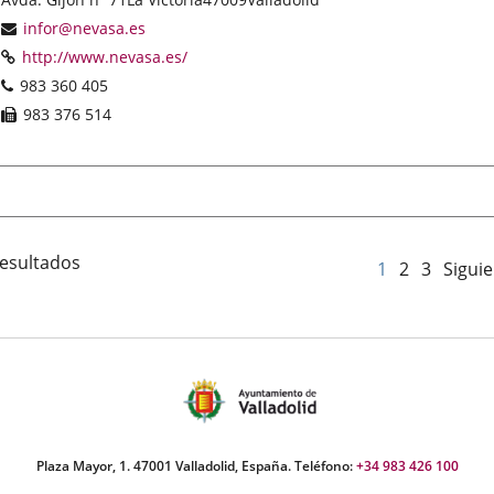
postal
Dirección
infor@nevasa.es
de
Página
Enlace
http://www.nevasa.es/
correo
Web
a
Teléfonos
983 360 405
electrónico
una
Fax
983 376 514
aplicación
externa.
resultados
1
2
3
Sigui
Plaza Mayor, 1. 47001 Valladolid, España. Teléfono:
+34 983 426 100