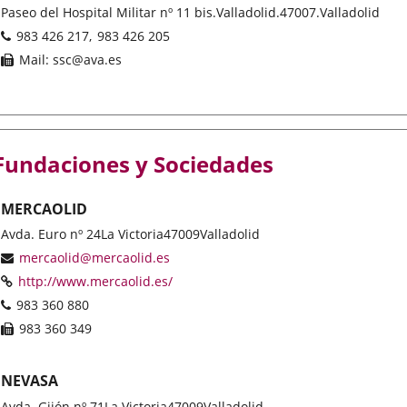
Dirección
Paseo del Hospital Militar nº 11 bis.
Valladolid.
47007.
Valladolid
postal
Teléfonos
983 426 217
983 426 205
Fax
Mail: ssc@ava.es
Fundaciones y Sociedades
MERCAOLID
Dirección
Avda. Euro nº 24
La Victoria
47009
Valladolid
postal
Dirección
mercaolid@mercaolid.es
de
Página
Enlace
http://www.mercaolid.es/
correo
Web
a
Teléfonos
983 360 880
electrónico
una
Fax
983 360 349
aplicación
externa.
NEVASA
Dirección
Avda. Gijón nº 71
La Victoria
47009
Valladolid