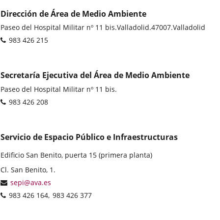
Dirección de Área de Medio Ambiente
Dirección
Paseo del Hospital Militar nº 11 bis.
Valladolid.
47007.
Valladolid
postal
Teléfonos
983 426 215
Secretaría Ejecutiva del Área de Medio Ambiente
Dirección
Paseo del Hospital Militar nº 11 bis.
postal
Teléfonos
983 426 208
Servicio de Espacio Público e Infraestructuras
Edificio San Benito, puerta 15 (primera planta)
Dirección
Cl. San Benito, 1.
postal
Dirección
sepi@ava.es
de
Teléfonos
983 426 164
983 426 377
correo
electrónico