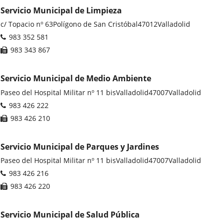
Servicio Municipal de Limpieza
Dirección
c/ Topacio nº 63
Polígono de San Cristóbal
47012
Valladolid
postal
Teléfonos
983 352 581
Fax
983 343 867
Servicio Municipal de Medio Ambiente
Dirección
Paseo del Hospital Militar nº 11 bis
Valladolid
47007
Valladolid
postal
Teléfonos
983 426 222
Fax
983 426 210
Servicio Municipal de Parques y Jardines
Dirección
Paseo del Hospital Militar nº 11 bis
Valladolid
47007
Valladolid
postal
Teléfonos
983 426 216
Fax
983 426 220
Servicio Municipal de Salud Pública