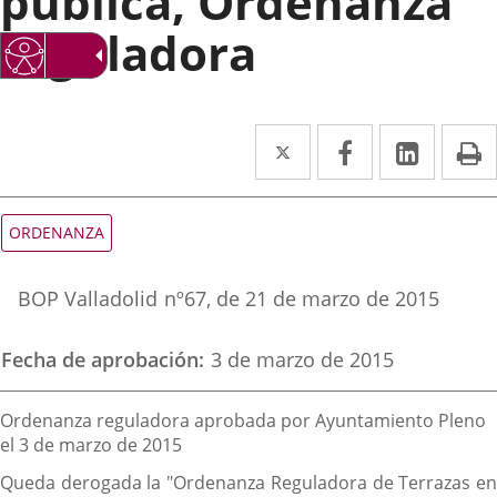
pública, Ordenanza
reguladora
Twitter
Enlace
Facebook
Enlace
Linke
Enlace
I
a
a
a
una
una
una
Tipo
ORDENANZA
de
aplicación
aplicación
aplica
normativa
Referencia
externa.
externa.
extern
BOP Valladolid
nº
67
, de 21 de marzo de 2015
boletin
Fecha de aprobación
3 de marzo de 2015
Descripción
Ordenanza reguladora aprobada por Ayuntamiento Pleno
el 3 de marzo de 2015
Queda derogada la "Ordenanza Reguladora de Terrazas en