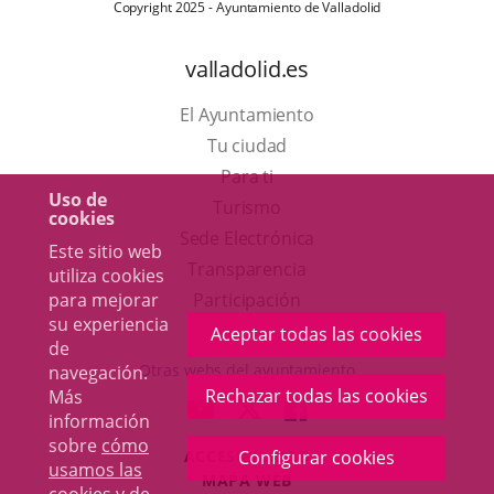
Copyright 2025 - Ayuntamiento de Valladolid
valladolid.es
El Ayuntamiento
Tu ciudad
Para ti
Uso de
Este
Turismo
cookies
enlace
Enlace
Sede Electrónica
Este sitio web
se
a
Transparencia
utiliza cookies
abrirá
una
para mejorar
Participación
su experiencia
en
aplicación
Aceptar todas las cookies
de
una
externa.
Otras webs del ayuntamiento
navegación.
ventana
Rechazar todas las cookies
Más
aderSocial
ENLACE
ENLACE
ENLACE
información
nueva.
A
A
A
sobre
cómo
ACCESIBILIDAD
Configurar cookies
UNA
UNA
UNA
usamos las
MAPA WEB
APLICACIÓN
APLICACIÓN
APLICACIÓN