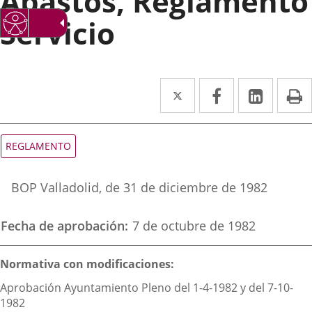
Abastos, Reglamento
Servicio
Twitter
Enlace
Facebook
Enlace
Linke
Enlace
I
a
a
a
una
una
una
Tipo
REGLAMENTO
de
aplicación
aplicación
aplica
normativa
Referencia
externa.
externa.
extern
BOP Valladolid
, de 31 de diciembre de 1982
boletin
Fecha de aprobación
7 de octubre de 1982
Descripción
Normativa con modificaciones:
Aprobación Ayuntamiento Pleno del 1-4-1982 y del 7-10-
1982