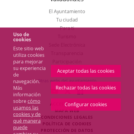
El Ayuntamiento
Tu ciudad
Para ti
Uso de
Este
Turismo
cookies
enlace
Enlace
Sede Electrónica
Este sitio web
se
a
Transparencia
utiliza cookies
abrirá
una
para mejorar
Participación
su experiencia
en
aplicación
Aceptar todas las cookies
de
una
externa.
Otras webs del ayuntamiento
navegación.
ventana
Rechazar todas las cookies
Más
aderSocial
ENLACE
ENLACE
ENLACE
información
nueva.
A
A
A
sobre
cómo
ACCESIBILIDAD
Configurar cookies
UNA
UNA
UNA
usamos las
MAPA WEB
APLICACIÓN
APLICACIÓN
APLICACIÓN
cookies y de
r
CONDICIONES LEGALES
EXTERNA.
EXTERNA.
EXTERNA.
qué manera
POLÍTICA DE COOKIES
puede
PROTECCIÓN DE DATOS